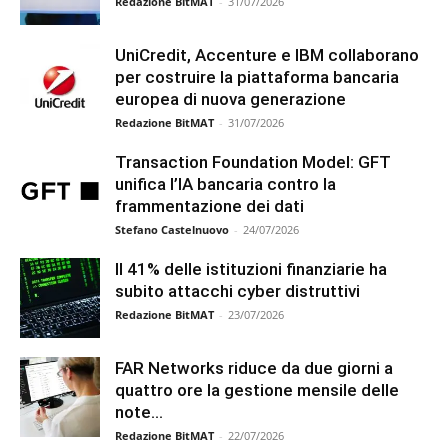
Redazione BitMAT
-
31/07/2026
UniCredit, Accenture e IBM collaborano
per costruire la piattaforma bancaria
europea di nuova generazione
Redazione BitMAT
-
31/07/2026
Transaction Foundation Model: GFT
unifica l’IA bancaria contro la
frammentazione dei dati
Stefano Castelnuovo
-
24/07/2026
Il 41% delle istituzioni finanziarie ha
subito attacchi cyber distruttivi
Redazione BitMAT
-
23/07/2026
FAR Networks riduce da due giorni a
quattro ore la gestione mensile delle
note...
Redazione BitMAT
-
22/07/2026