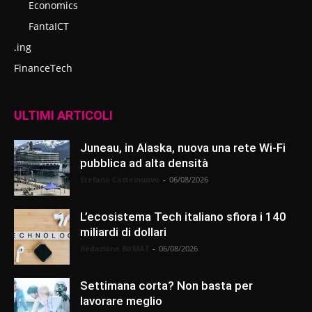
Economics
FantaICT
.ing
FinanceTech
ULTIMI ARTICOLI
Juneau, in Alaska, nuova una rete Wi-Fi
pubblica ad alta densità
Stefano Castelnuovo
-
06/08/2026
L’ecosistema Tech italiano sfiora i 140
miliardi di dollari
Redazione BitMAT
-
06/08/2026
Settimana corta? Non basta per
lavorare meglio