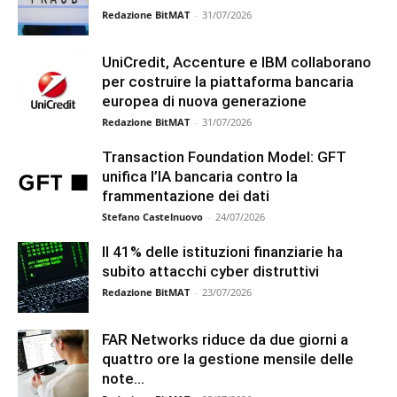
Redazione BitMAT
-
31/07/2026
UniCredit, Accenture e IBM collaborano
per costruire la piattaforma bancaria
europea di nuova generazione
Redazione BitMAT
-
31/07/2026
Transaction Foundation Model: GFT
unifica l’IA bancaria contro la
frammentazione dei dati
Stefano Castelnuovo
-
24/07/2026
Il 41% delle istituzioni finanziarie ha
subito attacchi cyber distruttivi
Redazione BitMAT
-
23/07/2026
FAR Networks riduce da due giorni a
quattro ore la gestione mensile delle
note...