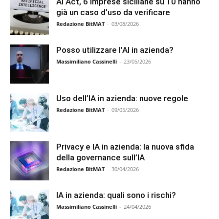
AI Act, 6 imprese siciliane su 10 hanno
già un caso d’uso da verificare
Redazione BitMAT
-
03/08/2026
Posso utilizzare l’AI in azienda?
Massimiliano Cassinelli
-
23/05/2026
Uso dell’IA in azienda: nuove regole
Redazione BitMAT
-
09/05/2026
Privacy e IA in azienda: la nuova sfida
della governance sull’IA
Redazione BitMAT
-
30/04/2026
IA in azienda: quali sono i rischi?
Massimiliano Cassinelli
-
24/04/2026