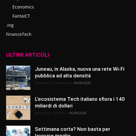
Economics
FantaICT
.ing
FinanceTech
ULTIMI ARTICOLI
Juneau, in Alaska, nuova una rete Wi-Fi
pubblica ad alta densità
Stefano Castelnuovo
-
06/08/2026
L’ecosistema Tech italiano sfiora i 140
miliardi di dollari
Redazione BitMAT
-
06/08/2026
Settimana corta? Non basta per
lavorare meglio