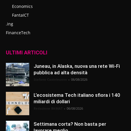
Economics
FantaICT
.ing
FinanceTech
ULTIMI ARTICOLI
Juneau, in Alaska, nuova una rete Wi-Fi
pubblica ad alta densità
Stefano Castelnuovo
-
06/08/2026
L’ecosistema Tech italiano sfiora i 140
miliardi di dollari
Redazione BitMAT
-
06/08/2026
Settimana corta? Non basta per
lavorare meglio