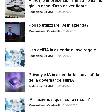
AI Act, 6 imprese siciliane su 10 hanno
già un caso d’uso da verificare
Redazione BitMAT
-
03/08/2026
Posso utilizzare l’AI in azienda?
Massimiliano Cassinelli
-
23/05/2026
Uso dell’IA in azienda: nuove regole
Redazione BitMAT
-
09/05/2026
Privacy e IA in azienda: la nuova sfida
della governance sull’IA
Redazione BitMAT
-
30/04/2026
IA in azienda: quali sono i rischi?
Massimiliano Cassinelli
-
24/04/2026