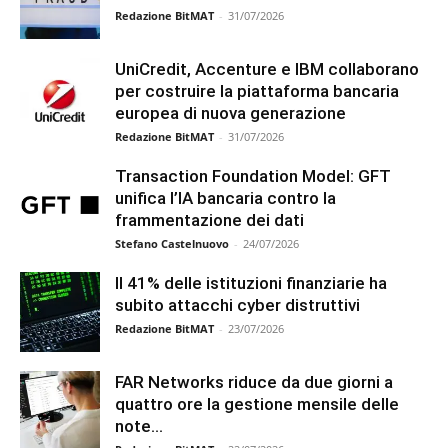
Redazione BitMAT
-
31/07/2026
UniCredit, Accenture e IBM collaborano
per costruire la piattaforma bancaria
europea di nuova generazione
Redazione BitMAT
-
31/07/2026
Transaction Foundation Model: GFT
unifica l’IA bancaria contro la
frammentazione dei dati
Stefano Castelnuovo
-
24/07/2026
Il 41% delle istituzioni finanziarie ha
subito attacchi cyber distruttivi
Redazione BitMAT
-
23/07/2026
FAR Networks riduce da due giorni a
quattro ore la gestione mensile delle
note...