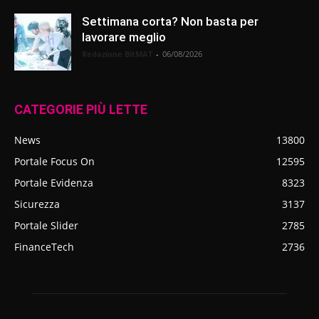
Settimana corta? Non basta per
lavorare meglio
Redazione BitMAT
-
06/08/2026
CATEGORIE PIÙ LETTE
News
13800
Portale Focus On
12595
Portale Evidenza
8323
Sicurezza
3137
Portale Slider
2785
FinanceTech
2736