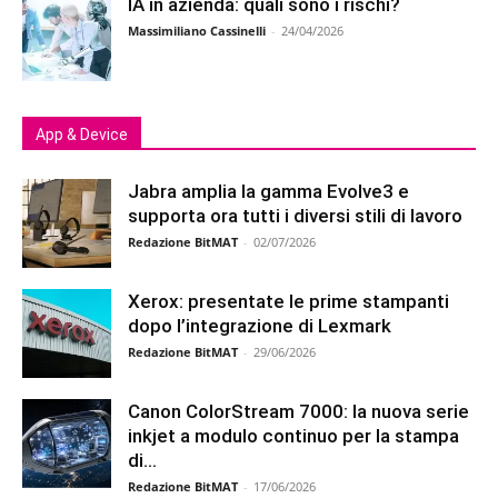
IA in azienda: quali sono i rischi?
Massimiliano Cassinelli
-
24/04/2026
App & Device
Jabra amplia la gamma Evolve3 e
supporta ora tutti i diversi stili di lavoro
Redazione BitMAT
-
02/07/2026
Xerox: presentate le prime stampanti
dopo l’integrazione di Lexmark
Redazione BitMAT
-
29/06/2026
Canon ColorStream 7000: la nuova serie
inkjet a modulo continuo per la stampa
di...
Redazione BitMAT
-
17/06/2026