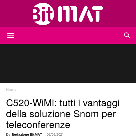
BitMat
Home
C520-WiMi: tutti i vantaggi
della soluzione Snom per
teleconferenze
Da
Redazione BitMAT
-
09/06/2021