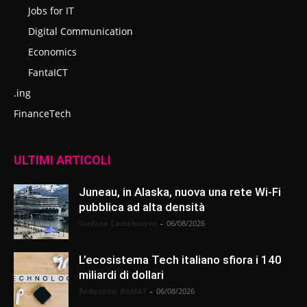
Jobs for IT
Digital Communication
Economics
FantaICT
.ing
FinanceTech
ULTIMI ARTICOLI
Juneau, in Alaska, nuova una rete Wi-Fi
pubblica ad alta densità
Stefano Castelnuovo
-
06/08/2026
L’ecosistema Tech italiano sfiora i 140
miliardi di dollari
Redazione BitMAT
-
06/08/2026