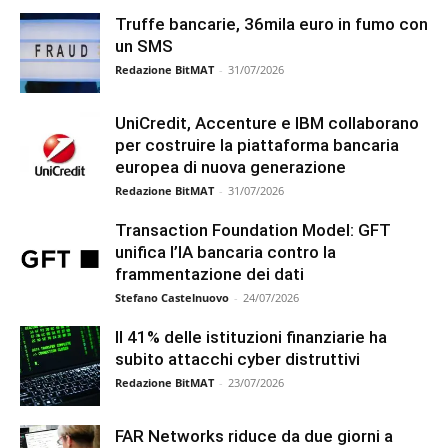
Truffe bancarie, 36mila euro in fumo con
un SMS
Redazione BitMAT
-
31/07/2026
UniCredit, Accenture e IBM collaborano
per costruire la piattaforma bancaria
europea di nuova generazione
Redazione BitMAT
-
31/07/2026
Transaction Foundation Model: GFT
unifica l’IA bancaria contro la
frammentazione dei dati
Stefano Castelnuovo
-
24/07/2026
Il 41% delle istituzioni finanziarie ha
subito attacchi cyber distruttivi
Redazione BitMAT
-
23/07/2026
FAR Networks riduce da due giorni a