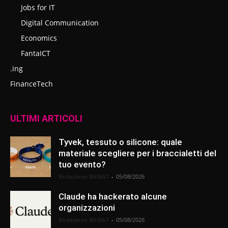
Jobs for IT
Digital Communication
Economics
FantaICT
.ing
FinanceTech
ULTIMI ARTICOLI
Tyvek, tessuto o silicone: quale
materiale scegliere per i braccialetti del
tuo evento?
Redazione BitMAT
-
05/08/2026
Claude ha hackerato alcune
organizzazioni
Redazione BitMAT
-
05/08/2026