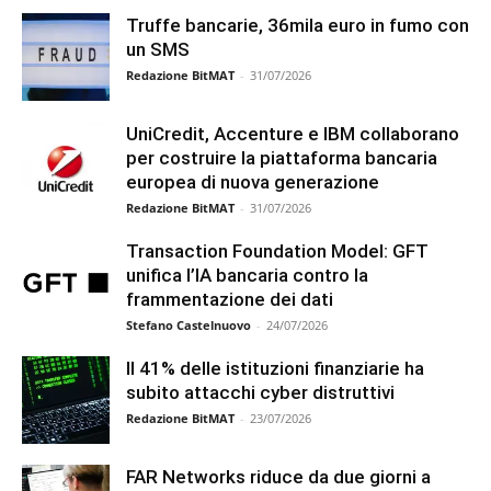
Truffe bancarie, 36mila euro in fumo con
un SMS
Redazione BitMAT
-
31/07/2026
UniCredit, Accenture e IBM collaborano
per costruire la piattaforma bancaria
europea di nuova generazione
Redazione BitMAT
-
31/07/2026
Transaction Foundation Model: GFT
unifica l’IA bancaria contro la
frammentazione dei dati
Stefano Castelnuovo
-
24/07/2026
Il 41% delle istituzioni finanziarie ha
subito attacchi cyber distruttivi
Redazione BitMAT
-
23/07/2026
FAR Networks riduce da due giorni a