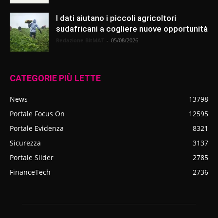
I dati aiutano i piccoli agricoltori
sudafricani a cogliere nuove opportunità
Redazione BitMAT
-
05/08/2026
CATEGORIE PIÙ LETTE
News
13798
Portale Focus On
12595
Portale Evidenza
8321
Sicurezza
3137
Portale Slider
2785
FinanceTech
2736