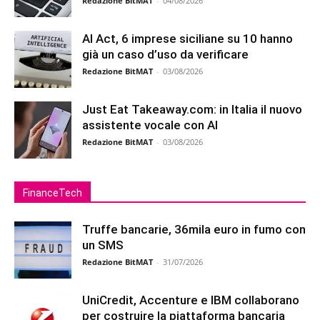
Redazione BitMAT
-
04/08/2026
AI Act, 6 imprese siciliane su 10 hanno
già un caso d’uso da verificare
Redazione BitMAT
-
03/08/2026
Just Eat Takeaway.com: in Italia il nuovo
assistente vocale con AI
Redazione BitMAT
-
03/08/2026
FinanceTech
Truffe bancarie, 36mila euro in fumo con
un SMS
Redazione BitMAT
-
31/07/2026
UniCredit, Accenture e IBM collaborano
per costruire la piattaforma bancaria