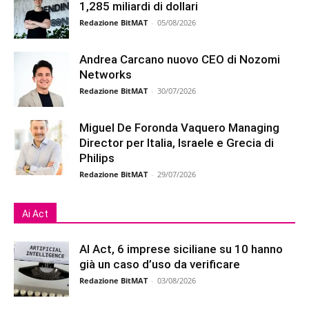
1,285 miliardi di dollari
Redazione BitMAT
-
05/08/2026
Andrea Carcano nuovo CEO di Nozomi
Networks
Redazione BitMAT
-
30/07/2026
Miguel De Foronda Vaquero Managing
Director per Italia, Israele e Grecia di
Philips
Redazione BitMAT
-
29/07/2026
Ai Act
AI Act, 6 imprese siciliane su 10 hanno
già un caso d’uso da verificare
Redazione BitMAT
-
03/08/2026