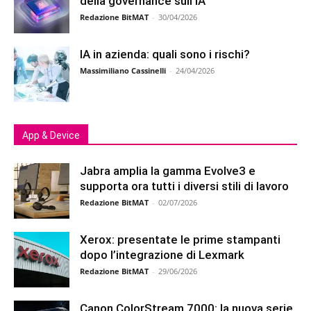
della governance sull’IA
Redazione BitMAT
-
30/04/2026
IA in azienda: quali sono i rischi?
Massimiliano Cassinelli
-
24/04/2026
App & Device
Jabra amplia la gamma Evolve3 e
supporta ora tutti i diversi stili di lavoro
Redazione BitMAT
-
02/07/2026
Xerox: presentate le prime stampanti
dopo l’integrazione di Lexmark
Redazione BitMAT
-
29/06/2026
Canon ColorStream 7000: la nuova serie