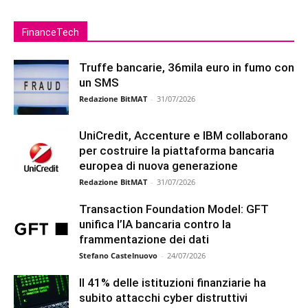
FinanceTech
Truffe bancarie, 36mila euro in fumo con
un SMS
Redazione BitMAT
-
31/07/2026
UniCredit, Accenture e IBM collaborano
per costruire la piattaforma bancaria
europea di nuova generazione
Redazione BitMAT
-
31/07/2026
Transaction Foundation Model: GFT
unifica l’IA bancaria contro la
frammentazione dei dati
Stefano Castelnuovo
-
24/07/2026
Il 41% delle istituzioni finanziarie ha
subito attacchi cyber distruttivi