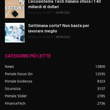
L’ecosistema Tech italiano sfiora i 140
miliardi di dollari
Redazione BitMAT
-
06/08/2026
Settimana corta? Non basta per
lavorare meglio
Redazione BitMAT
-
06/08/2026
CATEGORIE PIÙ LETTE
News
13800
Portale Focus On
12595
Portale Evidenza
8323
Sicurezza
3137
Portale Slider
2785
FinanceTech
2736