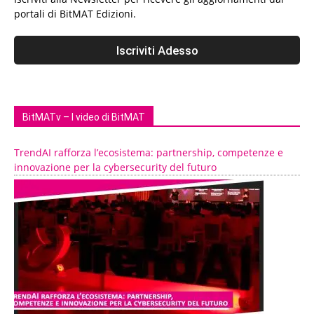
portali di BitMAT Edizioni.
BitMATv – I video di BitMAT
TrendAI rafforza l’ecosistema: partnership, competenze e
innovazione per la cybersecurity del futuro