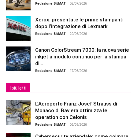
Redazione BitMAT
-
02/07/2026
Xerox: presentate le prime stampanti
dopo l’integrazione di Lexmark
Redazione BitMAT
-
29/06/2026
Canon ColorStream 7000: la nuova serie
inkjet a modulo continuo per la stampa
di...
Redazione BitMAT
-
17/06/2026
I più letti
L’Aeroporto Franz Josef Strauss di
Monaco di Baviera ottimizza le
operation con Celonis
Redazione BitMAT
-
05/08/2026
Cybersecurity aziendale: come colmare