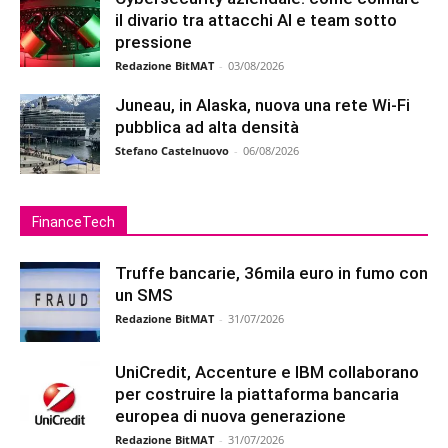
il divario tra attacchi AI e team sotto
pressione
Redazione BitMAT
-
03/08/2026
Juneau, in Alaska, nuova una rete Wi-Fi
pubblica ad alta densità
Stefano Castelnuovo
-
06/08/2026
FinanceTech
Truffe bancarie, 36mila euro in fumo con
un SMS
Redazione BitMAT
-
31/07/2026
UniCredit, Accenture e IBM collaborano
per costruire la piattaforma bancaria
europea di nuova generazione
Redazione BitMAT
-
31/07/2026