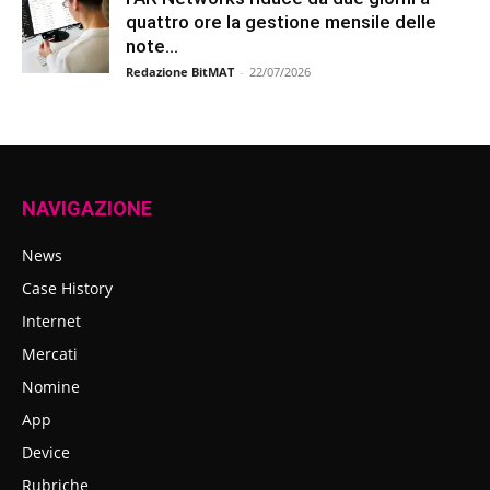
quattro ore la gestione mensile delle
note...
Redazione BitMAT
-
22/07/2026
NAVIGAZIONE
News
Case History
Internet
Mercati
Nomine
App
Device
Rubriche