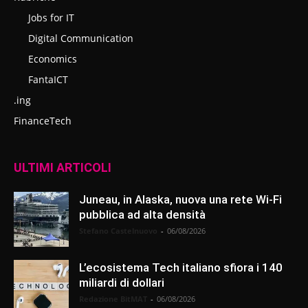
Jobs for IT
Digital Communication
Economics
FantaICT
.ing
FinanceTech
ULTIMI ARTICOLI
Juneau, in Alaska, nuova una rete Wi-Fi
pubblica ad alta densità
Stefano Castelnuovo
-
06/08/2026
L’ecosistema Tech italiano sfiora i 140
miliardi di dollari
Redazione BitMAT
-
06/08/2026