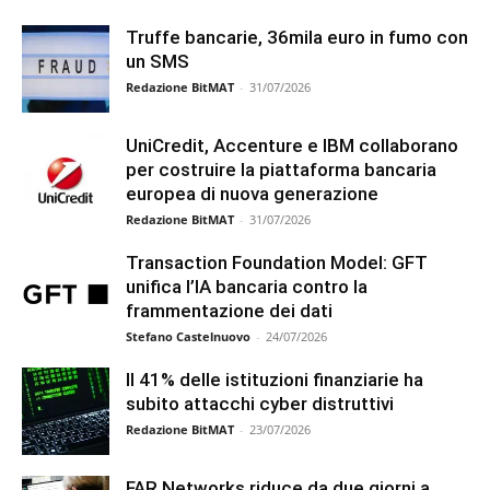
Truffe bancarie, 36mila euro in fumo con
un SMS
Redazione BitMAT
-
31/07/2026
UniCredit, Accenture e IBM collaborano
per costruire la piattaforma bancaria
europea di nuova generazione
Redazione BitMAT
-
31/07/2026
Transaction Foundation Model: GFT
unifica l’IA bancaria contro la
frammentazione dei dati
Stefano Castelnuovo
-
24/07/2026
Il 41% delle istituzioni finanziarie ha
subito attacchi cyber distruttivi
Redazione BitMAT
-
23/07/2026
FAR Networks riduce da due giorni a