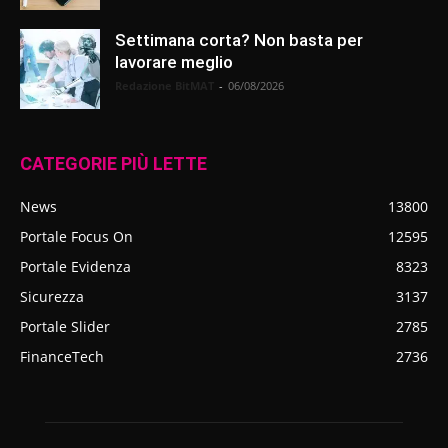
Settimana corta? Non basta per
lavorare meglio
Redazione BitMAT
-
06/08/2026
CATEGORIE PIÙ LETTE
News
13800
Portale Focus On
12595
Portale Evidenza
8323
Sicurezza
3137
Portale Slider
2785
FinanceTech
2736