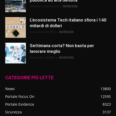
pubblica ad alta densità
Stefano Castelnuovo
-
06/08/2026
L’ecosistema Tech italiano sfiora i 140
miliardi di dollari
Redazione BitMAT
-
06/08/2026
Settimana corta? Non basta per
lavorare meglio
Redazione BitMAT
-
06/08/2026
CATEGORIE PIÙ LETTE
News
13800
Portale Focus On
12595
Portale Evidenza
8323
Sicurezza
3137