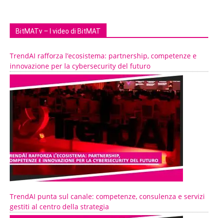
BitMATv – I video di BitMAT
TrendAI rafforza l’ecosistema: partnership, competenze e
innovazione per la cybersecurity del futuro
TrendAI punta sul canale: competenze, consulenza e servizi
gestiti al centro della strategia