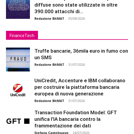
diffuse sono state utilizzate in oltre
390.000 attacchi di...
Redazione BitMAT
-
05/08/2026
FinanceTech
Truffe bancarie, 36mila euro in fumo con
un SMS
Redazione BitMAT
-
31/07/2026
UniCredit, Accenture e IBM collaborano
per costruire la piattaforma bancaria
europea di nuova generazione
Redazione BitMAT
-
31/07/2026
Transaction Foundation Model: GFT
unifica l’IA bancaria contro la
frammentazione dei dati
Stefano Castelnuovo
-
24/07/2026