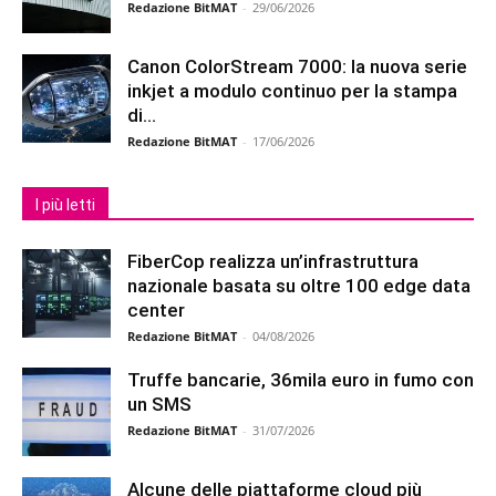
Redazione BitMAT
-
29/06/2026
Canon ColorStream 7000: la nuova serie
inkjet a modulo continuo per la stampa
di...
Redazione BitMAT
-
17/06/2026
I più letti
FiberCop realizza un’infrastruttura
nazionale basata su oltre 100 edge data
center
Redazione BitMAT
-
04/08/2026
Truffe bancarie, 36mila euro in fumo con
un SMS
Redazione BitMAT
-
31/07/2026
Alcune delle piattaforme cloud più