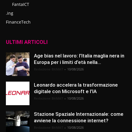
FantaICT
.ing
FinanceTech
ULTIMI ARTICOLI
Age bias nel lavoro: l’Italia maglia nera in
Europa per i limiti d’età nella...
Redazione BitMAT
-
10/08/2026
Leonardo accelera la trasformazione
digitale con Microsoft e l’IA
Redazione BitMAT
-
10/08/2026
Stazione Spaziale Internazionale: come
avviene la connessione internet?
Redazione BitMAT
-
10/08/2026