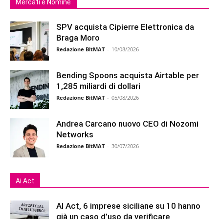
Mercati e Nomine
SPV acquista Cipierre Elettronica da
Braga Moro
Redazione BitMAT
-
10/08/2026
Bending Spoons acquista Airtable per
1,285 miliardi di dollari
Redazione BitMAT
-
05/08/2026
Andrea Carcano nuovo CEO di Nozomi
Networks
Redazione BitMAT
-
30/07/2026
Ai Act
AI Act, 6 imprese siciliane su 10 hanno
già un caso d’uso da verificare