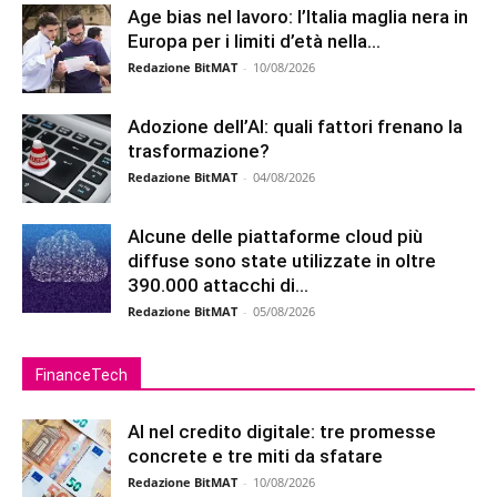
Age bias nel lavoro: l’Italia maglia nera in
Europa per i limiti d’età nella...
Redazione BitMAT
-
10/08/2026
Adozione dell’AI: quali fattori frenano la
trasformazione?
Redazione BitMAT
-
04/08/2026
Alcune delle piattaforme cloud più
diffuse sono state utilizzate in oltre
390.000 attacchi di...
Redazione BitMAT
-
05/08/2026
FinanceTech
AI nel credito digitale: tre promesse
concrete e tre miti da sfatare
Redazione BitMAT
-
10/08/2026