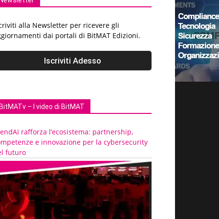
Newsletter
criviti alla Newsletter per ricevere gli
giornamenti dai portali di BitMAT Edizioni.
BitMATv – I video di BitMAT
endAI rafforza l’ecosistema: partnership,
ompetenze e innovazione per la cybersecurity
l futuro