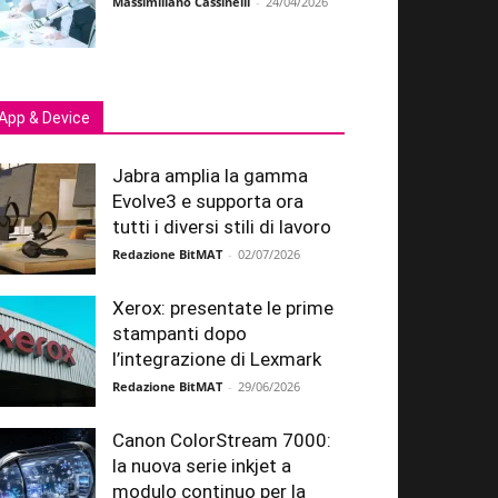
Massimiliano Cassinelli
-
24/04/2026
App & Device
Jabra amplia la gamma
Evolve3 e supporta ora
tutti i diversi stili di lavoro
Redazione BitMAT
-
02/07/2026
Xerox: presentate le prime
stampanti dopo
l’integrazione di Lexmark
Redazione BitMAT
-
29/06/2026
Canon ColorStream 7000:
la nuova serie inkjet a
modulo continuo per la