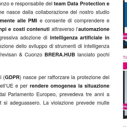
uonzo e responsabile del
team Data Protection e
che nasce dalla collaborazione del nostro studio
e consente di comprendere e
lmente alle PMI
attraverso l’
pi e costi contenuti
automazione
rogressiva adozione di
intelligenza artificiale in
irezione dello sviluppo di strumenti di intelligenza
di Trevisan & Cuonzo
lanciato pochi
BRERA.HUB
Ti
i (
) nasce per rafforzare la protezione dei
GDPR
 dell’UE e per
rendere omogenea la situazione
dal Parlamento Europeo, prevedeva tre anni a
get si adeguassero. La violazione prevede multe