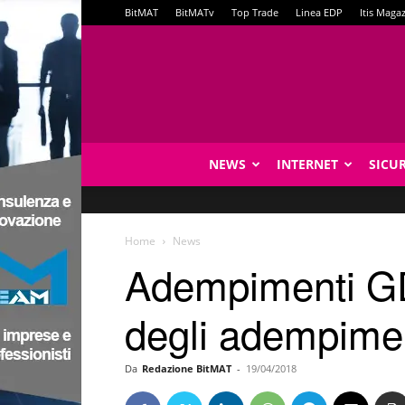
BitMAT
BitMATv
Top Trade
Linea EDP
Itis Maga
NEWS
INTERNET
SICU
Home
News
Adempimenti GDP
degli adempime
Da
Redazione BitMAT
-
19/04/2018