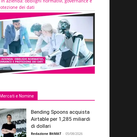
 in azienda: obblighi normativi, governance e
otezione dei dati
Mercati e Nomine
Bending Spoons acquista
Airtable per 1,285 miliardi
di dollari
Redazione BitMAT
-
05/08/2026