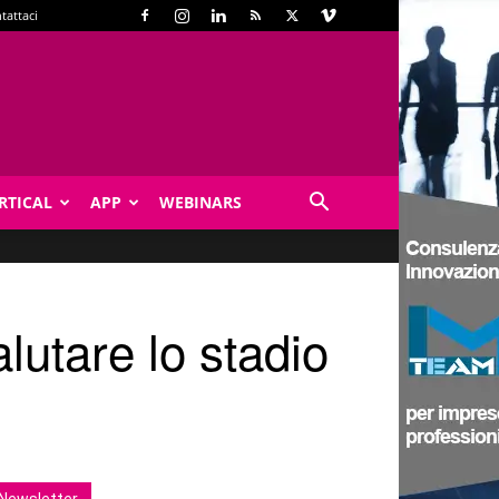
tattaci
RTICAL
APP
WEBINARS
utare lo stadio