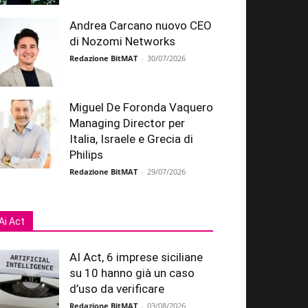
Andrea Carcano nuovo CEO
di Nozomi Networks
Redazione BitMAT
-
30/07/2026
Miguel De Foronda Vaquero
Managing Director per
Italia, Israele e Grecia di
Philips
Redazione BitMAT
-
29/07/2026
Ai Act
AI Act, 6 imprese siciliane
su 10 hanno già un caso
d’uso da verificare
Redazione BitMAT
-
03/08/2026