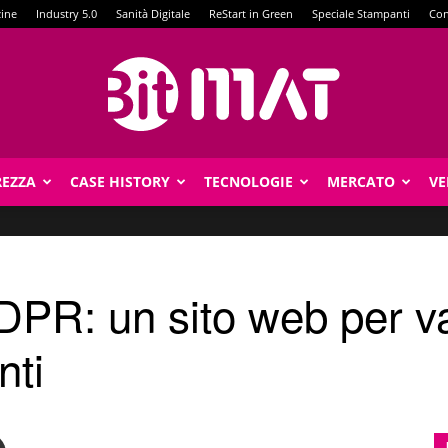
zine
Industry 5.0
Sanità Digitale
ReStart in Green
Speciale Stampanti
Con
REZZA
CASE HISTORY
TECNOLOGIE
MERCATO
VE
BitMat
R: un sito web per val
nti