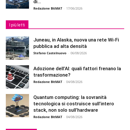
di...
Redazione BitMAT
-
17/06/2026
I più letti
Juneau, in Alaska, nuova una rete Wi-Fi
pubblica ad alta densità
Stefano Castelnuovo
-
06/08/2026
Adozione dell’AI: quali fattori frenano la
trasformazione?
Redazione BitMAT
-
04/08/2026
Quantum computing: la sovranità
tecnologica si costruisce sull’intero
stack, non solo sull’hardware
Redazione BitMAT
-
04/08/2026