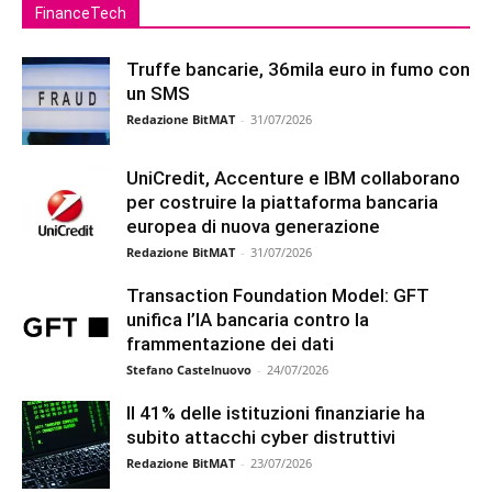
FinanceTech
Truffe bancarie, 36mila euro in fumo con
un SMS
Redazione BitMAT
-
31/07/2026
UniCredit, Accenture e IBM collaborano
per costruire la piattaforma bancaria
europea di nuova generazione
Redazione BitMAT
-
31/07/2026
Transaction Foundation Model: GFT
unifica l’IA bancaria contro la
frammentazione dei dati
Stefano Castelnuovo
-
24/07/2026
Il 41% delle istituzioni finanziarie ha
subito attacchi cyber distruttivi
Redazione BitMAT
-
23/07/2026