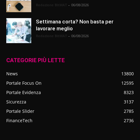
Redazione BitMAT
-
06/08/2026
Settimana corta? Non basta per
lavorare meglio
Redazione BitMAT
-
06/08/2026
CATEGORIE PIÙ LETTE
News
13800
Portale Focus On
12595
Portale Evidenza
8323
Sicurezza
3137
Portale Slider
2785
FinanceTech
2736