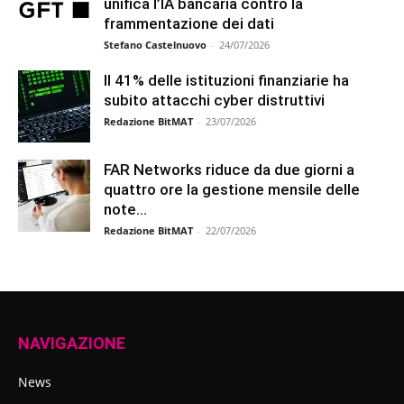
unifica l’IA bancaria contro la
frammentazione dei dati
Stefano Castelnuovo
-
24/07/2026
Il 41% delle istituzioni finanziarie ha
subito attacchi cyber distruttivi
Redazione BitMAT
-
23/07/2026
FAR Networks riduce da due giorni a
quattro ore la gestione mensile delle
note...
Redazione BitMAT
-
22/07/2026
NAVIGAZIONE
News