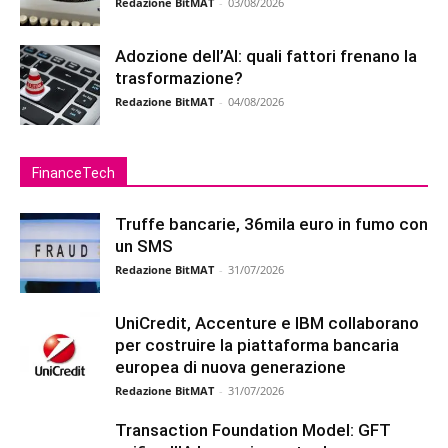
Redazione BitMAT
-
03/08/2026
Adozione dell’AI: quali fattori frenano la
trasformazione?
Redazione BitMAT
-
04/08/2026
FinanceTech
Truffe bancarie, 36mila euro in fumo con
un SMS
Redazione BitMAT
-
31/07/2026
UniCredit, Accenture e IBM collaborano
per costruire la piattaforma bancaria
europea di nuova generazione
Redazione BitMAT
-
31/07/2026
Transaction Foundation Model: GFT