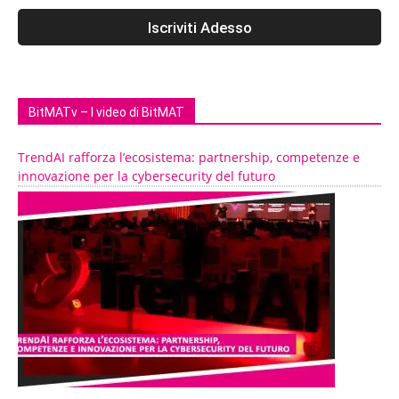
BitMATv – I video di BitMAT
TrendAI rafforza l’ecosistema: partnership, competenze e
innovazione per la cybersecurity del futuro