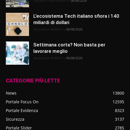
Stefano Castelnuovo
-
06/08/2026
L’ecosistema Tech italiano sfiora i 140
miliardi di dollari
Redazione BitMAT
-
06/08/2026
Settimana corta? Non basta per
lavorare meglio
Redazione BitMAT
-
06/08/2026
CATEGORIE PIÙ LETTE
News
13800
Portale Focus On
12595
Portale Evidenza
8323
Sicurezza
3137
Portale Slider
2785