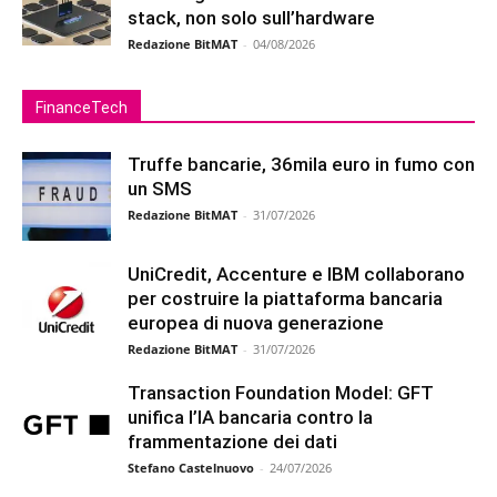
stack, non solo sull’hardware
Redazione BitMAT
-
04/08/2026
FinanceTech
Truffe bancarie, 36mila euro in fumo con
un SMS
Redazione BitMAT
-
31/07/2026
UniCredit, Accenture e IBM collaborano
per costruire la piattaforma bancaria
europea di nuova generazione
Redazione BitMAT
-
31/07/2026
Transaction Foundation Model: GFT
unifica l’IA bancaria contro la
frammentazione dei dati
Stefano Castelnuovo
-
24/07/2026