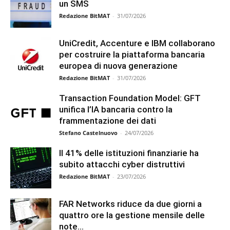
un SMS
Redazione BitMAT
-
31/07/2026
UniCredit, Accenture e IBM collaborano
per costruire la piattaforma bancaria
europea di nuova generazione
Redazione BitMAT
-
31/07/2026
Transaction Foundation Model: GFT
unifica l’IA bancaria contro la
frammentazione dei dati
Stefano Castelnuovo
-
24/07/2026
Il 41% delle istituzioni finanziarie ha
subito attacchi cyber distruttivi
Redazione BitMAT
-
23/07/2026
FAR Networks riduce da due giorni a
quattro ore la gestione mensile delle
note...