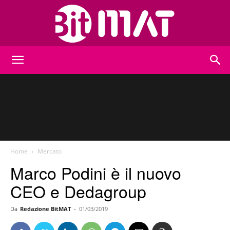
BitMat
Home
Mercato
Marco Podini è il nuovo
CEO e Dedagroup
Da
Redazione BitMAT
-
01/03/2019