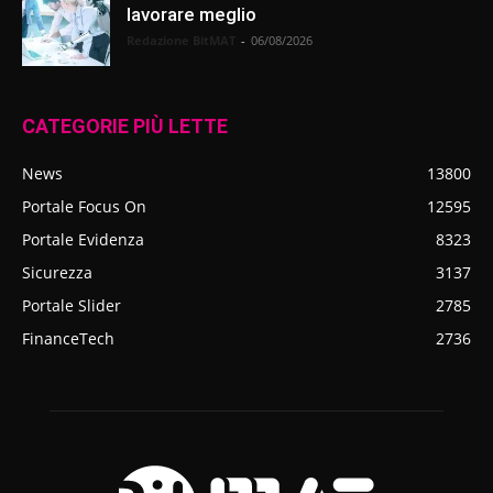
lavorare meglio
Redazione BitMAT
-
06/08/2026
CATEGORIE PIÙ LETTE
News
13800
Portale Focus On
12595
Portale Evidenza
8323
Sicurezza
3137
Portale Slider
2785
FinanceTech
2736