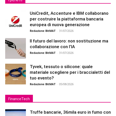
I più letti
UniCredit, Accenture e IBM collaborano
per costruire la piattaforma bancaria
europea di nuova generazione
Redazione BitMAT
-
31/07/2026
Il futuro del lavoro: non sostituzione ma
collaborazione con l’IA
Redazione BitMAT
-
31/07/2026
Tyvek, tessuto o silicone: quale
materiale scegliere per i braccialetti del
tuo evento?
Redazione BitMAT
-
05/08/2026
FinanceTech
Truffe bancarie, 36mila euro in fumo con