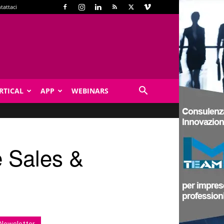
tattaci
RTICAL
APP
WEBINARS
e Sales &