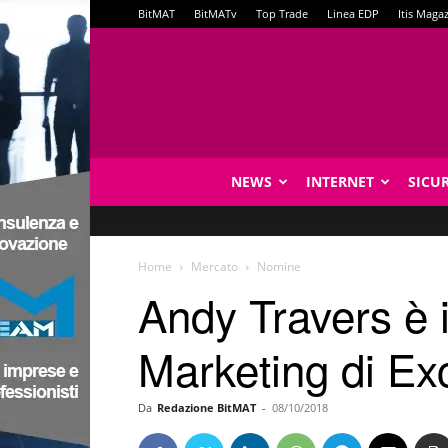
BitMAT
BitMATv
Top Trade
Linea EDP
Itis Maga
NEWS
INTERNET
SICU
Home
Mercato
Nomine
Andy Travers è 
Marketing di Ex
Da
Redazione BitMAT
-
08/10/2018