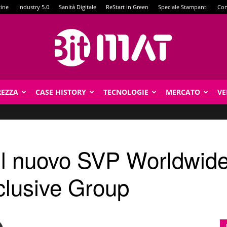
zine
Industry 5.0
Sanità Digitale
ReStart in Green
Speciale Stampanti
Con
REZZA
CASE HISTORY
TECNOLOGIE
MERCATO
VE
BitMat
il nuovo SVP Worldwid
clusive Group