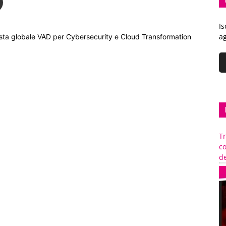
Is
ag
lista globale VAD per Cybersecurity e Cloud Transformation
Tr
c
de