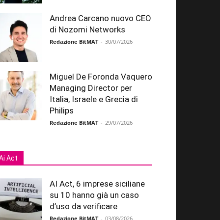
Andrea Carcano nuovo CEO
di Nozomi Networks
Redazione BitMAT
-
30/07/2026
Miguel De Foronda Vaquero
Managing Director per
Italia, Israele e Grecia di
Philips
Redazione BitMAT
-
29/07/2026
Ai Act
AI Act, 6 imprese siciliane
su 10 hanno già un caso
d’uso da verificare
Redazione BitMAT
-
03/08/2026