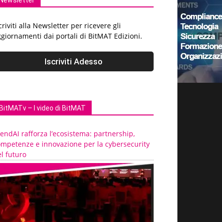
Newsletter
criviti alla Newsletter per ricevere gli
giornamenti dai portali di BitMAT Edizioni.
BitMATv – I video di BitMAT
endAI rafforza l’ecosistema: partnership,
ompetenze e innovazione per la cybersecurity
l futuro