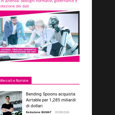
 in azienda: obblighi normativi, governance e
otezione dei dati
Mercati e Nomine
Bending Spoons acquista
Airtable per 1,285 miliardi
di dollari
Redazione BitMAT
-
05/08/2026