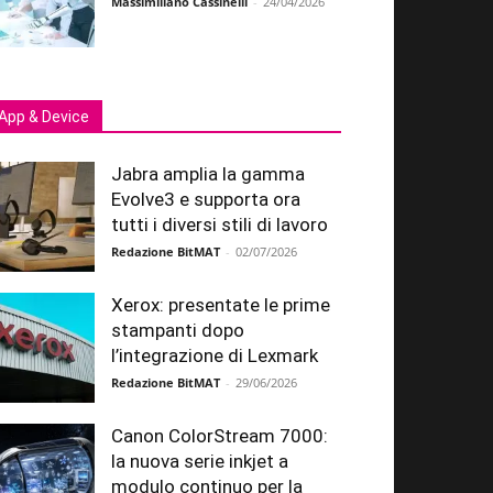
Massimiliano Cassinelli
-
24/04/2026
App & Device
Jabra amplia la gamma
Evolve3 e supporta ora
tutti i diversi stili di lavoro
Redazione BitMAT
-
02/07/2026
Xerox: presentate le prime
stampanti dopo
l’integrazione di Lexmark
Redazione BitMAT
-
29/06/2026
Canon ColorStream 7000:
la nuova serie inkjet a
modulo continuo per la