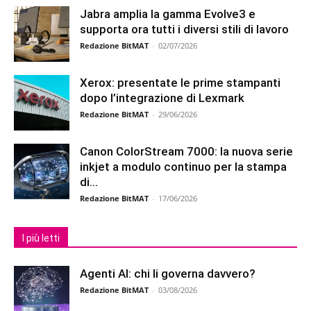
Jabra amplia la gamma Evolve3 e
supporta ora tutti i diversi stili di lavoro
Redazione BitMAT
-
02/07/2026
Xerox: presentate le prime stampanti
dopo l’integrazione di Lexmark
Redazione BitMAT
-
29/06/2026
Canon ColorStream 7000: la nuova serie
inkjet a modulo continuo per la stampa
di...
Redazione BitMAT
-
17/06/2026
I più letti
Agenti AI: chi li governa davvero?
Redazione BitMAT
-
03/08/2026