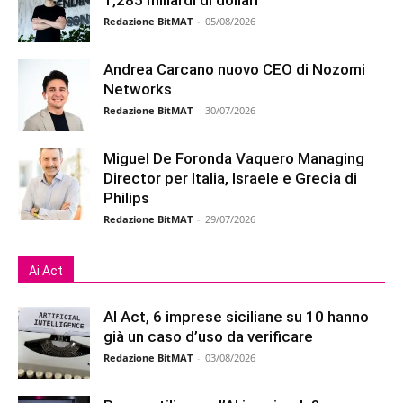
1,285 miliardi di dollari
Redazione BitMAT
-
05/08/2026
Andrea Carcano nuovo CEO di Nozomi
Networks
Redazione BitMAT
-
30/07/2026
Miguel De Foronda Vaquero Managing
Director per Italia, Israele e Grecia di
Philips
Redazione BitMAT
-
29/07/2026
Ai Act
AI Act, 6 imprese siciliane su 10 hanno
già un caso d’uso da verificare
Redazione BitMAT
-
03/08/2026