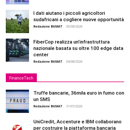
I dati aiutano i piccoli agricoltori
sudafricani a cogliere nuove opportunità
Redazione BitMAT
-
05/08/2026
FiberCop realizza un’infrastruttura
nazionale basata su oltre 100 edge data
center
Redazione BitMAT
-
04/08/2026
FinanceTech
Truffe bancarie, 36mila euro in fumo con
un SMS
Redazione BitMAT
-
31/07/2026
UniCredit, Accenture e IBM collaborano
per costruire la piattaforma bancaria