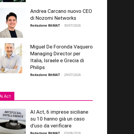
Andrea Carcano nuovo CEO
di Nozomi Networks
Redazione BitMAT
-
30/07/2026
Miguel De Foronda Vaquero
Managing Director per
Italia, Israele e Grecia di
Philips
Redazione BitMAT
-
29/07/2026
Ai Act
AI Act, 6 imprese siciliane
su 10 hanno già un caso
d’uso da verificare
Redazione BitMAT
-
03/08/2026