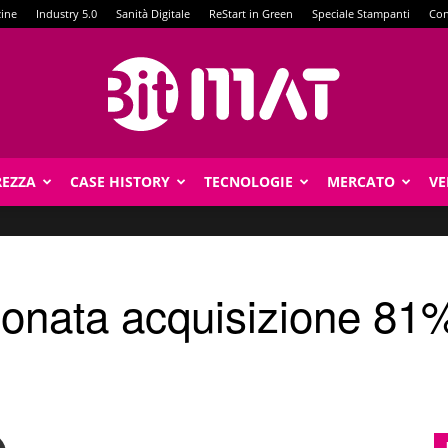
zine
Industry 5.0
Sanità Digitale
ReStart in Green
Speciale Stampanti
Con
REZZA
CASE HISTORY
TECNOLOGIE
MERCATO
VE
BitMat
ionata acquisizione 81% 