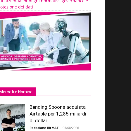
 in azienda: obblighi normativi, governance e
otezione dei dati
Mercati e Nomine
Bending Spoons acquista
Airtable per 1,285 miliardi
di dollari
Redazione BitMAT
-
05/08/2026