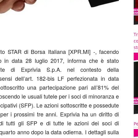
T
co
st
nto STAR di Borsa Italiana [XPR.MI] -, facendo
 in data 28 luglio 2017, informa che è stato
arte di Exprivia S.p.A. nel contesto della
i sensi dell’art. 182-bis LF perfezionata in data
sottoscritto una partecipazione pari all’81% del
onoscendo le usuali tutele per i soci di minoranza e
rtecipativi (SFP). Le azioni sottoscritte e possedute
er i prossimi tre anni. Exprivia ha un diritto di
i tutti gli SFP e di tutte le azioni dei soci di
Pe
quarto anno dopo la data odierna. I dettagli sulla