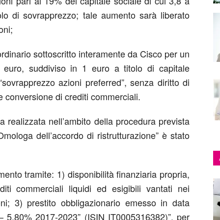
ioni pari al 19% del capitale sociale di cui 3,8 a
tolo di sovrapprezzo; tale aumento sarà liberato
oni;
rdinario sottoscritto interamente da Cisco per un
 euro, suddiviso in 1 euro a titolo di capitale
“sovrapprezzo azioni preferred”, senza diritto di
e conversione di crediti commerciali.
ata realizzata nell’ambito della procedura prevista
 Omologa dell’accordo di ristrutturazione” è stato
mento tramite: 1) disponibilità finanziaria propria,
iti commerciali liquidi ed esigibili vantati nei
ioni; 3) prestito obbligazionario emesso in data
 – 5,80% 2017-2023” (ISIN IT0005316382)”, per