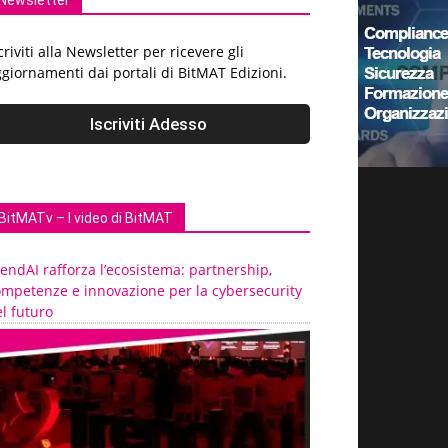
Newsletter
criviti alla Newsletter per ricevere gli
giornamenti dai portali di BitMAT Edizioni.
BitMATv – I video di BitMAT
endAI rafforza l’ecosistema: partnership,
ompetenze e innovazione per la cybersecurity
l futuro