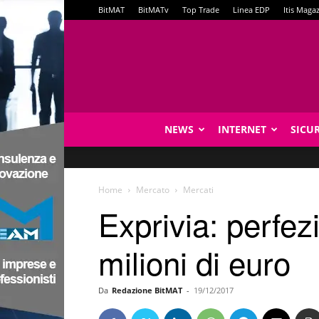
BitMAT
BitMATv
Top Trade
Linea EDP
Itis Maga
NEWS
INTERNET
SICU
Home
Mercato
Mercati
Exprivia: perfez
milioni di euro
Da
Redazione BitMAT
-
19/12/2017