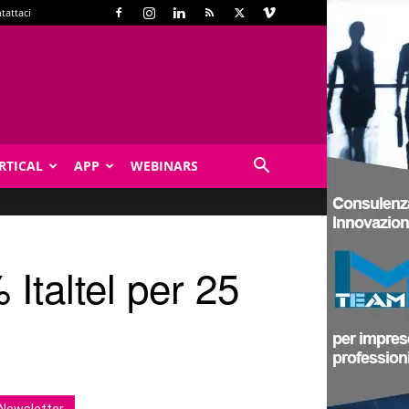
tattaci
RTICAL
APP
WEBINARS
Italtel per 25