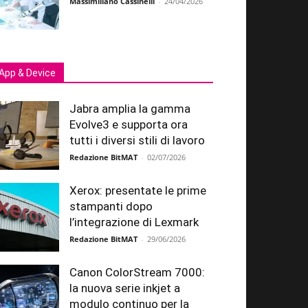
Massimiliano Cassinelli
-
24/04/2026
App & Device
Jabra amplia la gamma
Evolve3 e supporta ora
tutti i diversi stili di lavoro
Redazione BitMAT
-
02/07/2026
Xerox: presentate le prime
stampanti dopo
l’integrazione di Lexmark
Redazione BitMAT
-
29/06/2026
Canon ColorStream 7000:
la nuova serie inkjet a
modulo continuo per la