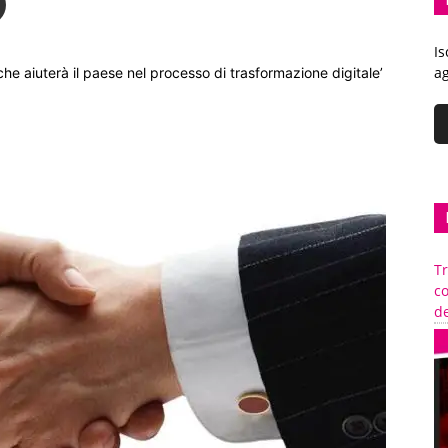
Is
ag
he aiuterà il paese nel processo di trasformazione digitale’
Tr
c
de