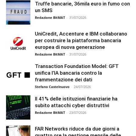
Truffe bancarie, 36mila euro in fumo con
un SMS
Redazione BitMAT
-
31/07/2026
UniCredit, Accenture e IBM collaborano
per costruire la piattaforma bancaria
europea di nuova generazione
Redazione BitMAT
-
31/07/2026
Transaction Foundation Model: GFT
unifica l’IA bancaria contro la
frammentazione dei dati
Stefano Castelnuovo
-
24/07/2026
Il 41% delle istituzioni finanziarie ha
subito attacchi cyber distruttivi
Redazione BitMAT
-
23/07/2026
FAR Networks riduce da due giorni a
quattro ore la gestione mensile delle