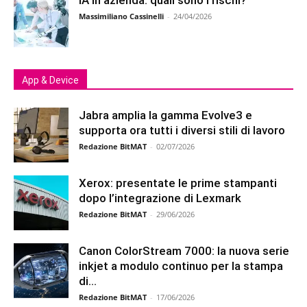
IA in azienda: quali sono i rischi?
Massimiliano Cassinelli
-
24/04/2026
App & Device
Jabra amplia la gamma Evolve3 e
supporta ora tutti i diversi stili di lavoro
Redazione BitMAT
-
02/07/2026
Xerox: presentate le prime stampanti
dopo l’integrazione di Lexmark
Redazione BitMAT
-
29/06/2026
Canon ColorStream 7000: la nuova serie
inkjet a modulo continuo per la stampa
di...
Redazione BitMAT
-
17/06/2026