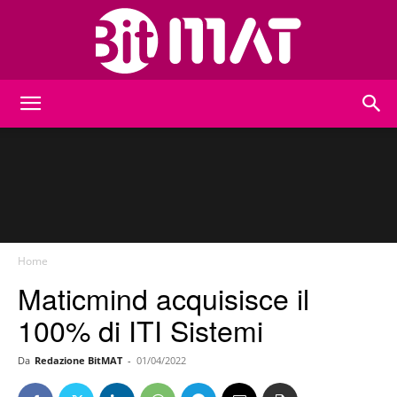
BitMat
Home
Maticmind acquisisce il
100% di ITI Sistemi
Da
Redazione BitMAT
-
01/04/2022