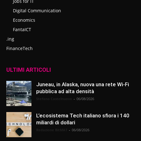
Jobs for IT
Digital Communication
Economics
FantaICT
.ing
FinanceTech
ULTIMI ARTICOLI
Juneau, in Alaska, nuova una rete Wi-Fi
pubblica ad alta densità
Stefano Castelnuovo
-
06/08/2026
L’ecosistema Tech italiano sfiora i 140
miliardi di dollari
Redazione BitMAT
-
06/08/2026