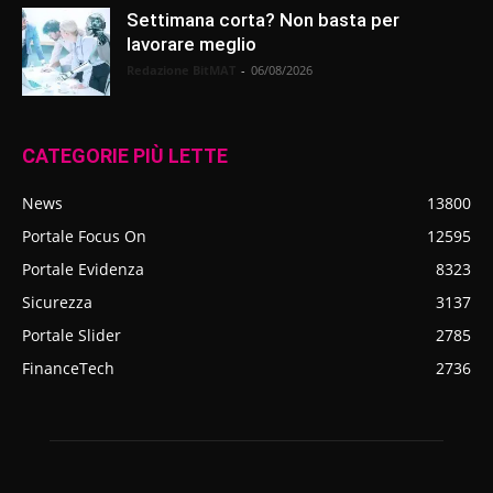
Settimana corta? Non basta per
lavorare meglio
Redazione BitMAT
-
06/08/2026
CATEGORIE PIÙ LETTE
News
13800
Portale Focus On
12595
Portale Evidenza
8323
Sicurezza
3137
Portale Slider
2785
FinanceTech
2736