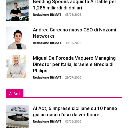
Bending Spoons acquista Airtable per
1,285 miliardi di dollari
Redazione BitMAT
-
05/08/2026
Andrea Carcano nuovo CEO di Nozomi
Networks
Redazione BitMAT
-
30/07/2026
Miguel De Foronda Vaquero Managing
Director per Italia, Israele e Grecia di
Philips
Redazione BitMAT
-
29/07/2026
Ai Act
AI Act, 6 imprese siciliane su 10 hanno
già un caso d’uso da verificare
Redazione BitMAT
-
03/08/2026