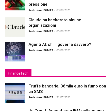
pressione
Redazione BitMAT
-
03/08/2026
Claude ha hackerato alcune
organizzazioni
Redazione BitMAT
-
05/08/2026
Agenti AI: chi li governa davvero?
Redazione BitMAT
-
03/08/2026
FinanceTech
Truffe bancarie, 36mila euro in fumo con
un SMS
Redazione BitMAT
-
31/07/2026
UniCredit, Accenture e IBM collaborano