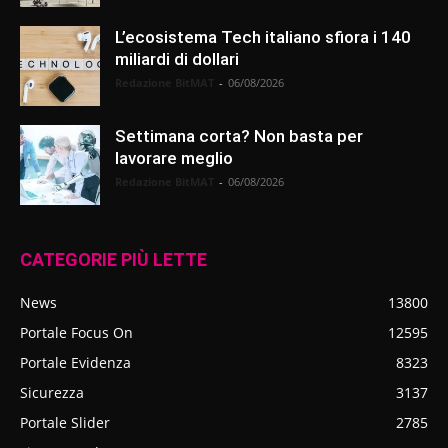
L’ecosistema Tech italiano sfiora i 140
miliardi di dollari
Redazione BitMAT
-
06/08/2026
Settimana corta? Non basta per
lavorare meglio
Redazione BitMAT
-
06/08/2026
CATEGORIE PIÙ LETTE
News
13800
Portale Focus On
12595
Portale Evidenza
8323
Sicurezza
3137
Portale Slider
2785