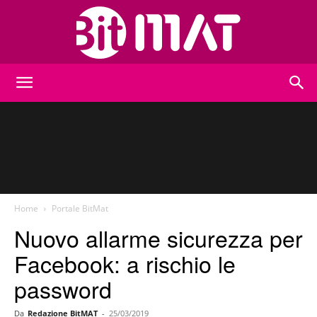
BitMat
Home
Portale BitMat
Nuovo allarme sicurezza per
Facebook: a rischio le
password
Da
Redazione BitMAT
-
25/03/2019