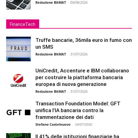
Redazione BitMAT
-
04/08/2026
FinanceTech
Truffe bancarie, 36mila euro in fumo con
un SMS
Redazione BitMAT
-
31/07/2026
UniCredit, Accenture e IBM collaborano
per costruire la piattaforma bancaria
europea di nuova generazione
Redazione BitMAT
-
31/07/2026
Transaction Foundation Model: GFT
unifica l’IA bancaria contro la
frammentazione dei dati
Stefano Castelnuovo
-
24/07/2026
Il 41% delle istituzioni finanziarie ha