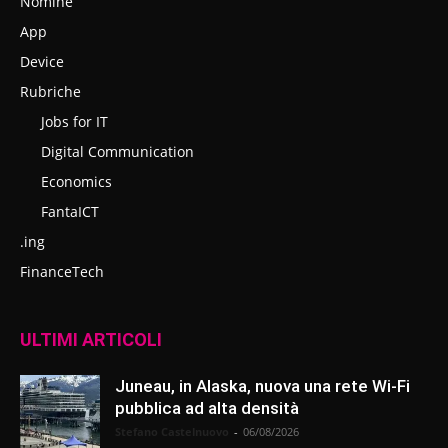
Nomine
App
Device
Rubriche
Jobs for IT
Digital Communication
Economics
FantaICT
.ing
FinanceTech
ULTIMI ARTICOLI
Juneau, in Alaska, nuova una rete Wi-Fi
pubblica ad alta densità
Stefano Castelnuovo
-
06/08/2026