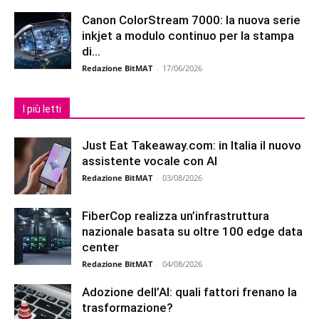
Canon ColorStream 7000: la nuova serie
inkjet a modulo continuo per la stampa
di...
Redazione BitMAT
-
17/06/2026
I più letti
Just Eat Takeaway.com: in Italia il nuovo
assistente vocale con AI
Redazione BitMAT
-
03/08/2026
FiberCop realizza un’infrastruttura
nazionale basata su oltre 100 edge data
center
Redazione BitMAT
-
04/08/2026
Adozione dell’AI: quali fattori frenano la
trasformazione?