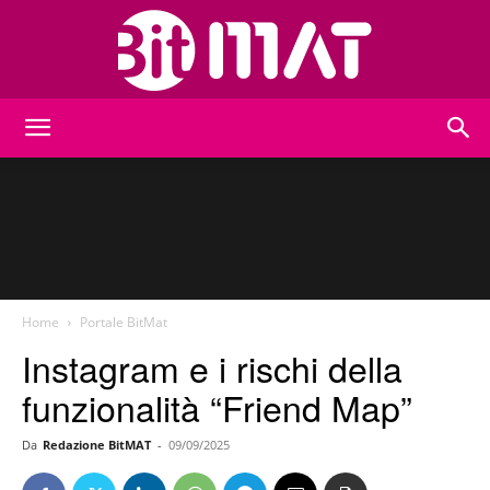
BitMat
Home
Portale BitMat
Instagram e i rischi della
funzionalità “Friend Map”
Da
Redazione BitMAT
-
09/09/2025