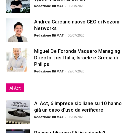
Redazione BitMAT
-
05/08/2026
Andrea Carcano nuovo CEO di Nozomi
Networks
Redazione BitMAT
-
30/07/2026
Miguel De Foronda Vaquero Managing
Director per Italia, Israele e Grecia di
Philips
Redazione BitMAT
-
29/07/2026
Ai Act
AI Act, 6 imprese siciliane su 10 hanno
già un caso d’uso da verificare
Redazione BitMAT
-
03/08/2026
Posso utilizzare l’AI in azienda?