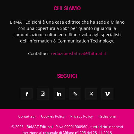
CHI SIAMO
BitMAT Edizioni è una casa editrice che ha sede a Milano
con una copertura a 360° per quanto riguarda la
comunicazione online ed offline rivolta agli specialisti
dell'lnformation & Communication Technology.
Contattaci:
redazione.bitmat@bitmat.it
SEGUICI
Contattaci
Cookies Policy
Privacy Policy
Redazione
© 2026 - BitMAT Edizioni - P.Iva 09091900960 - tutti i diritti riservati
Iscrizione al tribunale di Milano n° 295 del 28-11-2018