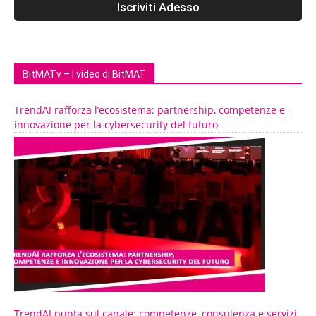
BitMATv – I video di BitMAT
TrendAI rafforza l’ecosistema: partnership, competenze e
innovazione per la cybersecurity del futuro
TrendAI punta sul canale: competenze, consulenza e servizi