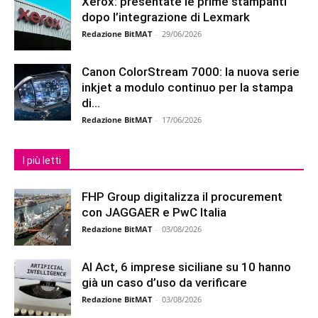
Xerox: presentate le prime stampanti
dopo l’integrazione di Lexmark
Redazione BitMAT
-
29/06/2026
Canon ColorStream 7000: la nuova serie
inkjet a modulo continuo per la stampa
di...
Redazione BitMAT
-
17/06/2026
I più letti
FHP Group digitalizza il procurement
con JAGGAER e PwC Italia
Redazione BitMAT
-
03/08/2026
AI Act, 6 imprese siciliane su 10 hanno
già un caso d’uso da verificare
Redazione BitMAT
-
03/08/2026