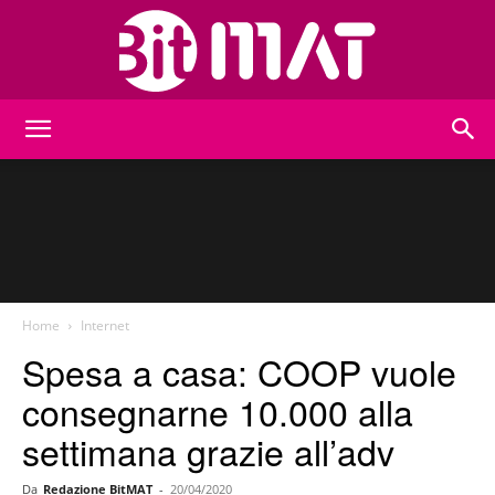
BitMat
Home
Internet
Spesa a casa: COOP vuole
consegnarne 10.000 alla
settimana grazie all’adv
Da
Redazione BitMAT
-
20/04/2020