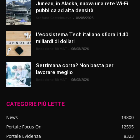
Juneau, in Alaska, nuova una rete Wi-Fi
pubblica ad alta densità
Stefano Castelnuovo
-
06/08/2026
L’ecosistema Tech italiano sfiora i 140
miliardi di dollari
Redazione BitMAT
-
06/08/2026
Settimana corta? Non basta per
lavorare meglio
Redazione BitMAT
-
06/08/2026
CATEGORIE PIÙ LETTE
News
13800
Portale Focus On
12595
Portale Evidenza
8323