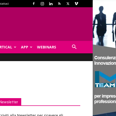
tattaci
RTICAL
APP
WEBINARS
Newsletter
criviti alla Newsletter per ricevere gli