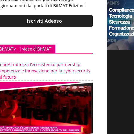
giornamenti dai portali di BitMAT Edizioni.
BitMATv – I video di BitMAT
endAI rafforza l’ecosistema: partnership,
ompetenze e innovazione per la cybersecurity
l futuro