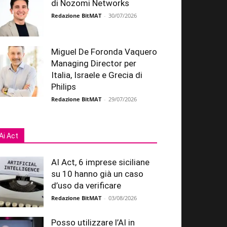
di Nozomi Networks
Redazione BitMAT
-
30/07/2026
Miguel De Foronda Vaquero
Managing Director per
Italia, Israele e Grecia di
Philips
Redazione BitMAT
-
29/07/2026
Ai Act
AI Act, 6 imprese siciliane
su 10 hanno già un caso
d’uso da verificare
Redazione BitMAT
-
03/08/2026
Posso utilizzare l’AI in