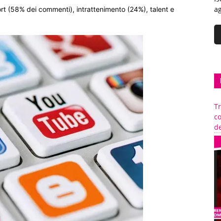
ag
port (58% dei commenti), intrattenimento (24%), talent e
Tr
c
de