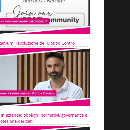
tanium: l’evoluzione del Motion Control
 in azienda: obblighi normativi, governance e
otezione dei dati