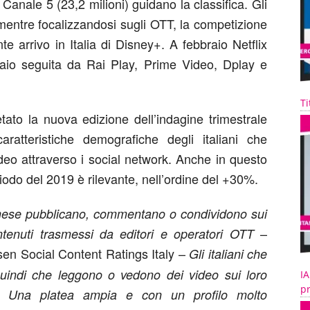
e Canale 5 (23,2 milioni) guidano la classifica. Gli
 mentre focalizzandosi sugli OTT, la competizione
te arrivo in Italia di Disney+. A febbraio Netflix
naio seguita da Rai Play, Prime Video, Dplay e
Ti
tato la nuova edizione dell’indagine trimestrale
atteristiche demografiche degli italiani che
eo attraverso i social network. Anche in questo
riodo del 2019 è rilevante, nell’ordine del +30%.
ni mese pubblicano, commentano o condividono sui
–
ntenuti trasmessi da editori e operatori OTT
sen Social Content Ratings Italy –
Gli italiani che
uindi che leggono o vedono dei video sui loro
IA
pr
oni. Una platea ampia e con un profilo molto