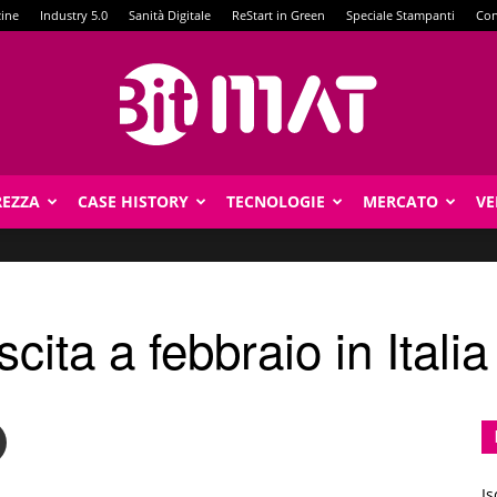
zine
Industry 5.0
Sanità Digitale
ReStart in Green
Speciale Stampanti
Con
REZZA
CASE HISTORY
TECNOLOGIE
MERCATO
VE
BitMat
cita a febbraio in Italia
Is