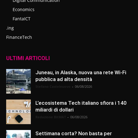
Digital Communication
Economics
FantaICT
.ing
FinanceTech
ULTIMI ARTICOLI
Juneau, in Alaska, nuova una rete Wi-Fi
pubblica ad alta densità
Stefano Castelnuovo
-
06/08/2026
L’ecosistema Tech italiano sfiora i 140
miliardi di dollari
Redazione BitMAT
-
06/08/2026
Settimana corta? Non basta per