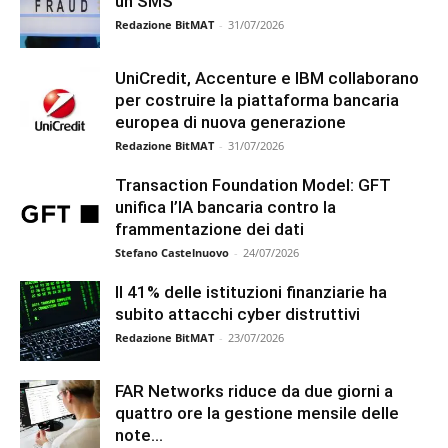
un SMS
Redazione BitMAT
-
31/07/2026
UniCredit, Accenture e IBM collaborano
per costruire la piattaforma bancaria
europea di nuova generazione
Redazione BitMAT
-
31/07/2026
Transaction Foundation Model: GFT
unifica l’IA bancaria contro la
frammentazione dei dati
Stefano Castelnuovo
-
24/07/2026
Il 41% delle istituzioni finanziarie ha
subito attacchi cyber distruttivi
Redazione BitMAT
-
23/07/2026
FAR Networks riduce da due giorni a
quattro ore la gestione mensile delle
note...