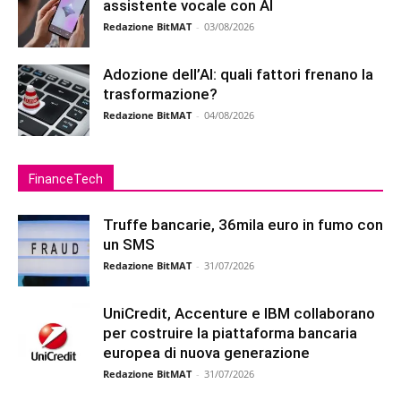
assistente vocale con AI
Redazione BitMAT
-
03/08/2026
Adozione dell’AI: quali fattori frenano la
trasformazione?
Redazione BitMAT
-
04/08/2026
FinanceTech
Truffe bancarie, 36mila euro in fumo con
un SMS
Redazione BitMAT
-
31/07/2026
UniCredit, Accenture e IBM collaborano
per costruire la piattaforma bancaria
europea di nuova generazione
Redazione BitMAT
-
31/07/2026