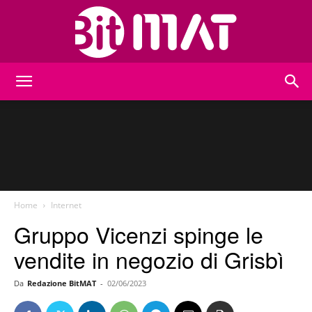
BitMat
Home
Internet
Gruppo Vicenzi spinge le
vendite in negozio di Grisbì
Da
Redazione BitMAT
-
02/06/2023