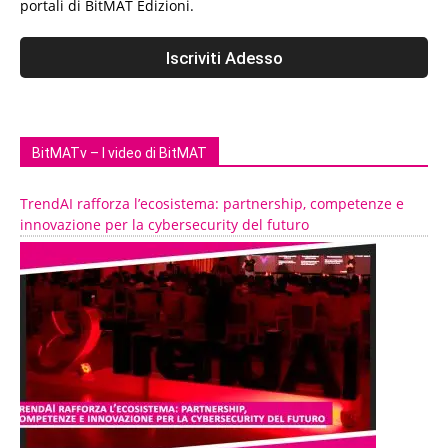
portali di BitMAT Edizioni.
BitMATv – I video di BitMAT
TrendAI rafforza l’ecosistema: partnership, competenze e
innovazione per la cybersecurity del futuro