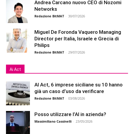
Andrea Carcano nuovo CEO di Nozomi
Networks
Redazione BitMAT
-
30/07/2026
Miguel De Foronda Vaquero Managing
Director per Italia, Israele e Grecia di
Philips
Redazione BitMAT
-
29/07/2026
Ai Act
AI Act, 6 imprese siciliane su 10 hanno
già un caso d’uso da verificare
Redazione BitMAT
-
03/08/2026
Posso utilizzare l’AI in azienda?
Massimiliano Cassinelli
-
23/05/2026