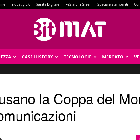
zine
Industry 5.0
Sanità Digitale
ReStart in Green
Speciale Stampanti
Con
REZZA
CASE HISTORY
TECNOLOGIE
MERCATO
VE
BitMat
i usano la Coppa del M
comunicazioni