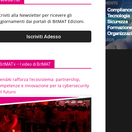
Newsletter
criviti alla Newsletter per ricevere gli
giornamenti dai portali di BitMAT Edizioni.
BitMATv – I video di BitMAT
endAI rafforza l’ecosistema: partnership,
ompetenze e innovazione per la cybersecurity
l futuro