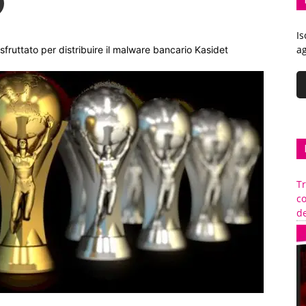
Is
ag
ruttato per distribuire il malware bancario Kasidet
Tr
c
de