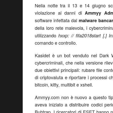
Nella notte tra il 13 e 14 giugno sc
violazione ai danni di
Ammyy Adm
software infettata dal
malware bancar
della loro rete malevola, i cybercrimi
utilizzando
hxxp: // fifa2018start [.] I
comando e controllo.
Kasidet è un bot venduto nel Dark We
cybercriminali, che nella versione ri
due obiettivi principali: rubare file co
di criptovaluta e riportare i processi
bitcoin, kitty, multibit e xshell.
Ammyy.com non è nuovo a questo tipo d
aveva iniziato a distribuire codici peri
Buhtrap. I ricercatori di ESET hanno n