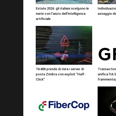
Estate 2026: gli italiani scelgono le
Individuazio
mete con l’aiuto dell’intelligenza
assaggio de
artificiale
TA488 prende di mira i server di
Transactio
posta Zimbra con exploit “Half-
unifica l’IA
Click”
frammentazi