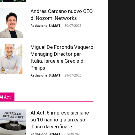
Andrea Carcano nuovo CEO
di Nozomi Networks
Redazione BitMAT
-
30/07/2026
Miguel De Foronda Vaquero
Managing Director per
Italia, Israele e Grecia di
Philips
Redazione BitMAT
-
29/07/2026
Ai Act
AI Act, 6 imprese siciliane
su 10 hanno già un caso
d’uso da verificare
Redazione BitMAT
-
03/08/2026