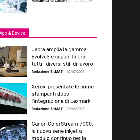
Massimiliano Cassinelli
-
24/04/2026
App & Device
Jabra amplia la gamma
Evolve3 e supporta ora
tutti i diversi stili di lavoro
Redazione BitMAT
-
02/07/2026
Xerox: presentate le prime
stampanti dopo
l’integrazione di Lexmark
Redazione BitMAT
-
29/06/2026
Canon ColorStream 7000:
la nuova serie inkjet a
modulo continuo per la