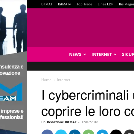
BitMAT
BitMATv
Top Trade
Linea EDP
Itis Maga
NEWS
INTERNET
SICU
Home
Internet
I cybercriminal
coprire le loro 
Da
Redazione BitMAT
-
12/07/2018