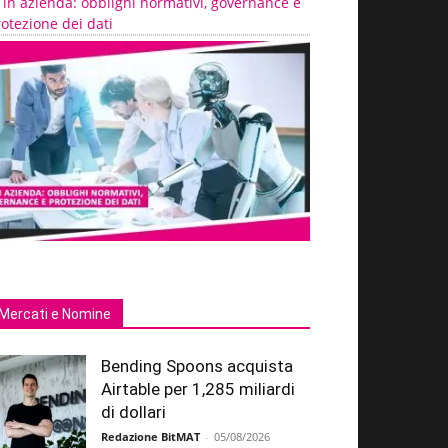
 in azienda: obblighi normativi, governance e
otezione dei dati
Mercati e Nomine
Bending Spoons acquista
Airtable per 1,285 miliardi
di dollari
Redazione BitMAT
-
05/08/2026