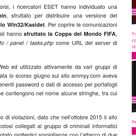
orsi, i ricercatori ESET hanno individuato una
, sfruttato per distribuire una versione del
in
. Per coprire le comunicazioni
io Win32/Kasidet
nali hanno
,
sfruttato la Coppa del Mondo FIFA
T
co
come URL del server di
nfo / panel / tasks.php
st
b ed utilizzato attivamente da vari gruppi di
levata lo scorso giugno sul sito ammyy.com aveva
ntenenti password o dati di accesso per portafogli
 che contengono nel nome alcune stringhe, tra cui
i violazioni, dato che nell’ottobre 2015 il sito
Pe
colosi collegati al gruppo di criminali informatici
otato molteplici somiglianze con l’attacco di due