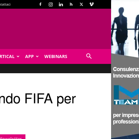
tattaci
RTICAL
APP
WEBINARS
ondo FIFA per