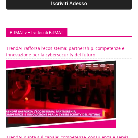
BitMATv – I video di BitMAT
TrendAI rafforza l’ecosistema: partnership, competenze e
innovazione per la cybersecurity del futuro
TrendAI punta sul canale: competenze, consulenza e servizi