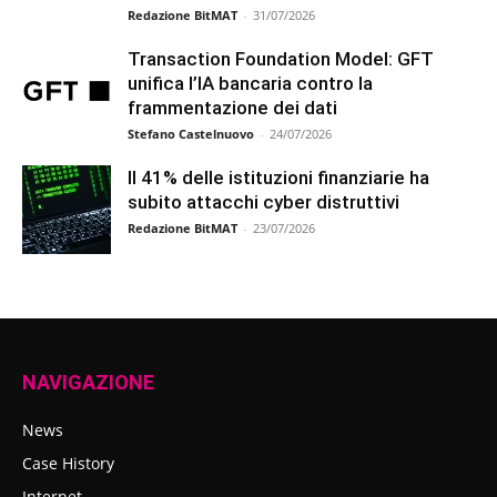
Redazione BitMAT
-
31/07/2026
Transaction Foundation Model: GFT
unifica l’IA bancaria contro la
frammentazione dei dati
Stefano Castelnuovo
-
24/07/2026
Il 41% delle istituzioni finanziarie ha
subito attacchi cyber distruttivi
Redazione BitMAT
-
23/07/2026
NAVIGAZIONE
News
Case History
Internet