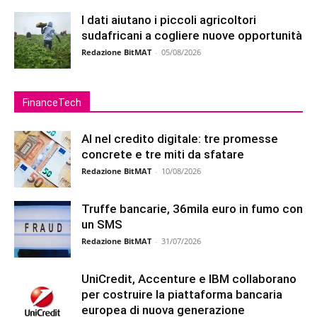
I dati aiutano i piccoli agricoltori
sudafricani a cogliere nuove opportunità
Redazione BitMAT
-
05/08/2026
FinanceTech
AI nel credito digitale: tre promesse
concrete e tre miti da sfatare
Redazione BitMAT
-
10/08/2026
Truffe bancarie, 36mila euro in fumo con
un SMS
Redazione BitMAT
-
31/07/2026
UniCredit, Accenture e IBM collaborano
per costruire la piattaforma bancaria
europea di nuova generazione