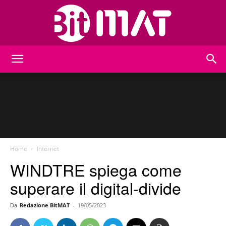
BitMat
Home
Internet
WINDTRE spiega come
superare il digital-divide
Da
Redazione BitMAT
-
19/05/2023