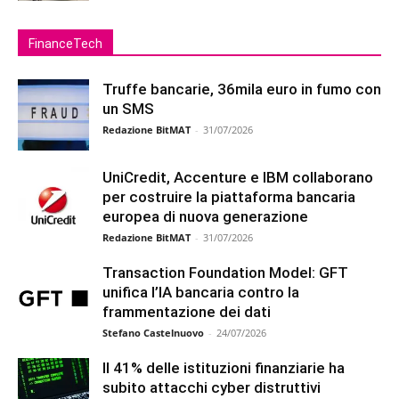
FinanceTech
Truffe bancarie, 36mila euro in fumo con
un SMS
Redazione BitMAT
-
31/07/2026
UniCredit, Accenture e IBM collaborano
per costruire la piattaforma bancaria
europea di nuova generazione
Redazione BitMAT
-
31/07/2026
Transaction Foundation Model: GFT
unifica l’IA bancaria contro la
frammentazione dei dati
Stefano Castelnuovo
-
24/07/2026
Il 41% delle istituzioni finanziarie ha
subito attacchi cyber distruttivi