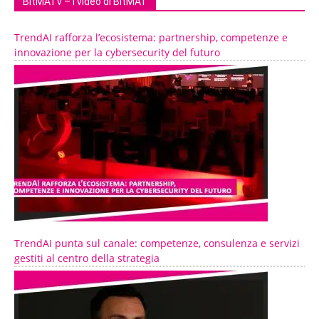
BitMATv – I video di BitMAT
TrendAI rafforza l’ecosistema: partnership, competenze e
innovazione per la cybersecurity del futuro
TrendAI punta sul canale: competenze, consulenza e servizi
gestiti al centro della strategia