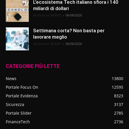
L’ecosistema Tech italiano sfiora i 140
miliardi di dollari
Redazione BitMAT
-
06/08/2026
Settimana corta? Non basta per
lavorare meglio
Redazione BitMAT
-
06/08/2026
CATEGORIE PIÙ LETTE
News
13800
Portale Focus On
12595
Portale Evidenza
8323
Sicurezza
3137
Portale Slider
2785
FinanceTech
2736