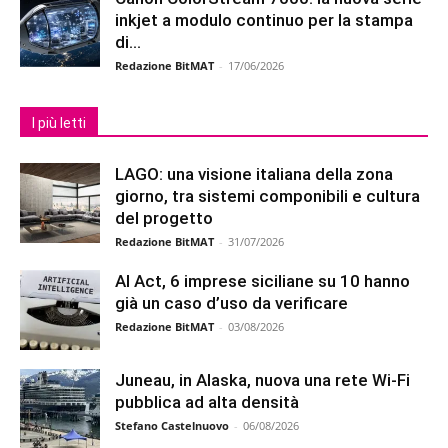
inkjet a modulo continuo per la stampa
di...
Redazione BitMAT
-
17/06/2026
I più letti
LAGO: una visione italiana della zona
giorno, tra sistemi componibili e cultura
del progetto
Redazione BitMAT
-
31/07/2026
AI Act, 6 imprese siciliane su 10 hanno
già un caso d’uso da verificare
Redazione BitMAT
-
03/08/2026
Juneau, in Alaska, nuova una rete Wi-Fi
pubblica ad alta densità
Stefano Castelnuovo
-
06/08/2026