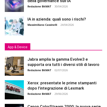
della governance sull’IA
Redazione BitMAT
-
30/04/2026
IA in azienda: quali sono i rischi?
Massimiliano Cassinelli
-
24/04/2026
App & Device
Jabra amplia la gamma Evolve3 e
supporta ora tutti i diversi stili di lavoro
Redazione BitMAT
-
02/07/2026
Xerox: presentate le prime stampanti
dopo l’integrazione di Lexmark
Redazione BitMAT
-
29/06/2026
Canon ColorStream 7000: la nuova serie