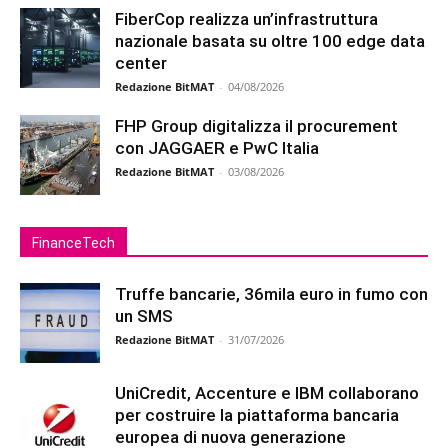
FiberCop realizza un’infrastruttura
nazionale basata su oltre 100 edge data
center
Redazione BitMAT
-
04/08/2026
FHP Group digitalizza il procurement
con JAGGAER e PwC Italia
Redazione BitMAT
-
03/08/2026
FinanceTech
Truffe bancarie, 36mila euro in fumo con
un SMS
Redazione BitMAT
-
31/07/2026
UniCredit, Accenture e IBM collaborano
per costruire la piattaforma bancaria
europea di nuova generazione