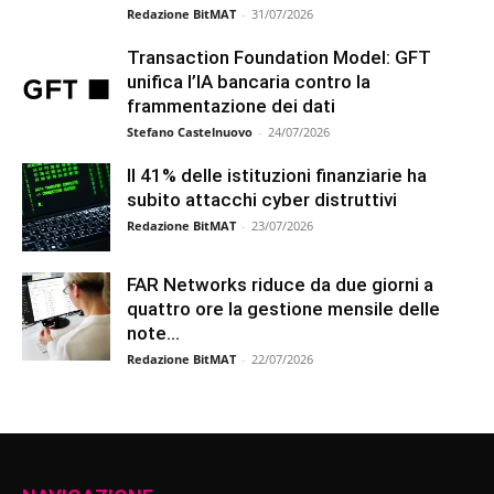
Redazione BitMAT
-
31/07/2026
Transaction Foundation Model: GFT
unifica l’IA bancaria contro la
frammentazione dei dati
Stefano Castelnuovo
-
24/07/2026
Il 41% delle istituzioni finanziarie ha
subito attacchi cyber distruttivi
Redazione BitMAT
-
23/07/2026
FAR Networks riduce da due giorni a
quattro ore la gestione mensile delle
note...
Redazione BitMAT
-
22/07/2026