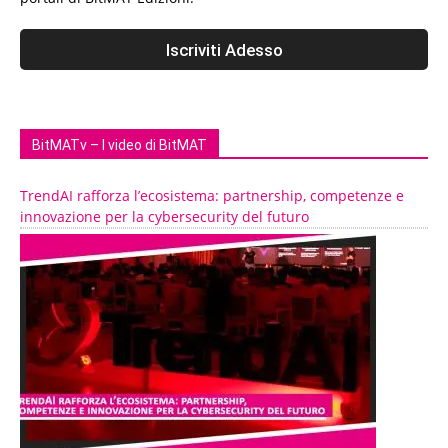
BitMATv – I video di BitMAT
TrendAI rafforza l’ecosistema: partnership, competenze e
innovazione per la cybersecurity del futuro