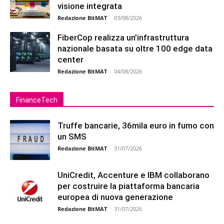
visione integrata
Redazione BitMAT
-
03/08/2026
FiberCop realizza un’infrastruttura
nazionale basata su oltre 100 edge data
center
Redazione BitMAT
-
04/08/2026
FinanceTech
Truffe bancarie, 36mila euro in fumo con
un SMS
Redazione BitMAT
-
31/07/2026
UniCredit, Accenture e IBM collaborano
per costruire la piattaforma bancaria
europea di nuova generazione
Redazione BitMAT
-
31/07/2026