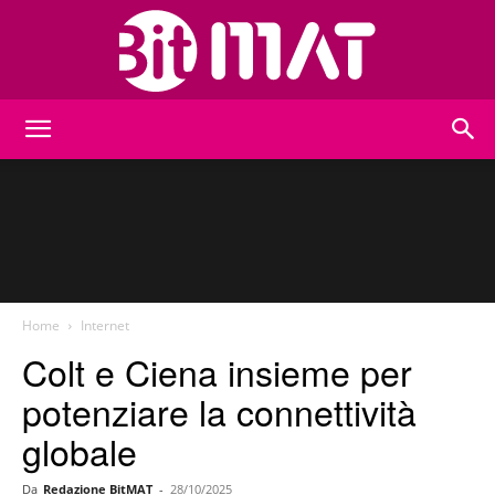
BitMat
Home
Internet
Colt e Ciena insieme per
potenziare la connettività
globale
Da
Redazione BitMAT
-
28/10/2025