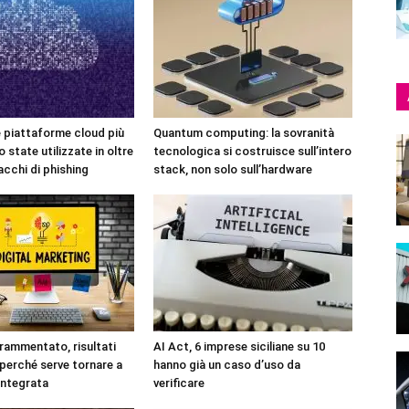
e piattaforme cloud più
Quantum computing: la sovranità
 state utilizzate in oltre
tecnologica si costruisce sull’intero
acchi di phishing
stack, non solo sull’hardware
rammentato, risultati
AI Act, 6 imprese siciliane su 10
 perché serve tornare a
hanno già un caso d’uso da
integrata
verificare