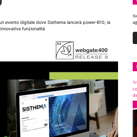
Is
ag
un evento digitale dove Sisthema lancerà power-B10, la
innovative funzionalità
Tr
c
de