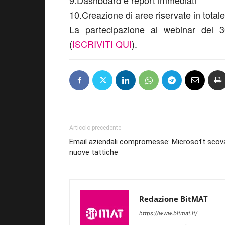
9.Dashboard e report immediati
10.Creazione di aree riservate in total
La partecipazione al webinar del 30
(
ISCRIVITI QUI
).
Articolo precedente
Email aziendali compromesse: Microsoft scov
nuove tattiche
Redazione BitMAT
https://www.bitmat.it/