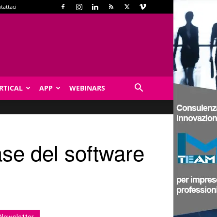
tattaci
RTICAL
APP
WEBINARS
ase del software