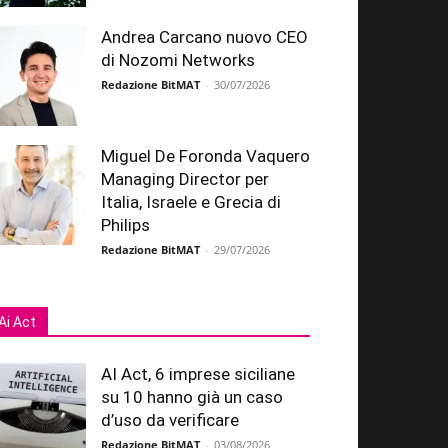
Andrea Carcano nuovo CEO
di Nozomi Networks
Redazione BitMAT
-
30/07/2026
Miguel De Foronda Vaquero
Managing Director per
Italia, Israele e Grecia di
Philips
Redazione BitMAT
-
29/07/2026
Ai Act
AI Act, 6 imprese siciliane
su 10 hanno già un caso
d’uso da verificare
Redazione BitMAT
-
03/08/2026