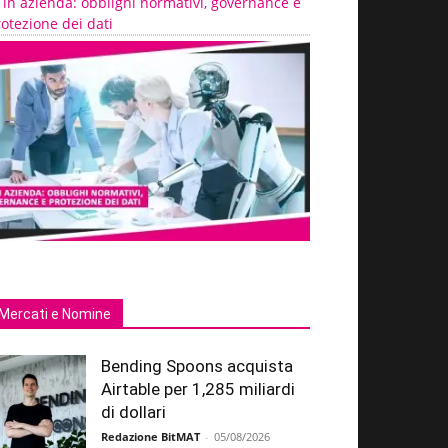
 in azienda: obblighi normativi, governance e
otezione dei dati
Mercati e Nomine
Bending Spoons acquista
Airtable per 1,285 miliardi
di dollari
Redazione BitMAT
-
05/08/2026