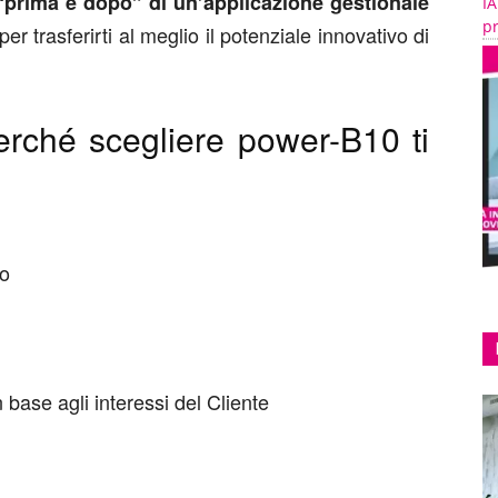
“prima e dopo” di un’applicazione gestionale
IA
pr
 per trasferirti al meglio il potenziale innovativo di
erché scegliere power-B10 ti
vo
n base agli interessi del Cliente