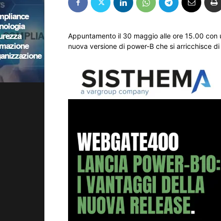
Appuntamento il 30 maggio alle ore 15.00 con 
nuova versione di power-B che si arricchisce di 