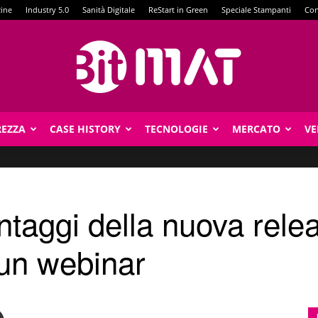
zine
Industry 5.0
Sanità Digitale
ReStart in Green
Speciale Stampanti
Con
REZZA
CASE HISTORY
TECNOLOGIE
MERCATO
VE
BitMat
ntaggi della nuova rele
un webinar