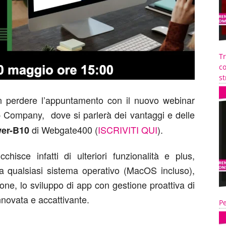
T
co
st
n perdere l’appuntamento con il nuovo webinar
Company, dove si parlerà dei vantaggi e delle
di Webgate400 (
ISCRIVITI QUI
).
er-B10
hisce infatti di ulteriori funzionalità e plus,
da qualsiasi sistema operativo (MacOS incluso),
ne, lo sviluppo di app con gestione proattiva di
innovata e accattivante.
Pe