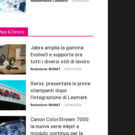
Massimiliano Cassinelli
-
24/04/2026
App & Device
Jabra amplia la gamma
Evolve3 e supporta ora
tutti i diversi stili di lavoro
Redazione BitMAT
-
02/07/2026
Xerox: presentate le prime
stampanti dopo
l’integrazione di Lexmark
Redazione BitMAT
-
29/06/2026
Canon ColorStream 7000:
la nuova serie inkjet a
modulo continuo per la