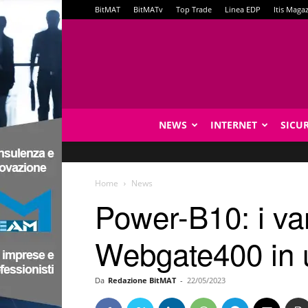
BitMAT
BitMATv
Top Trade
Linea EDP
Itis Maga
NEWS
INTERNET
SICU
Home
News
Power-B10: i va
Webgate400 in 
Da
Redazione BitMAT
-
22/05/2023