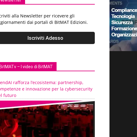
Newsletter
criviti alla Newsletter per ricevere gli
giornamenti dai portali di BitMAT Edizioni.
BitMATv – I video di BitMAT
endAI rafforza l’ecosistema: partnership,
ompetenze e innovazione per la cybersecurity
l futuro