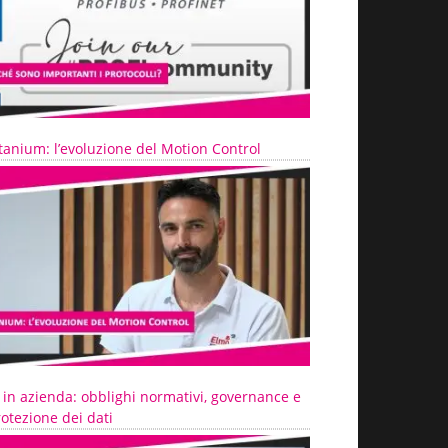
tanium: l’evoluzione del Motion Control
 in azienda: obblighi normativi, governance e
otezione dei dati