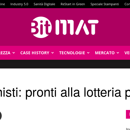
zine
Industry 5.0
Sanità Digitale
ReStart in Green
Speciale Stampanti
Con
REZZA
CASE HISTORY
TECNOLOGIE
MERCATO
VE
BitMat
isti: pronti alla lotteri
Is