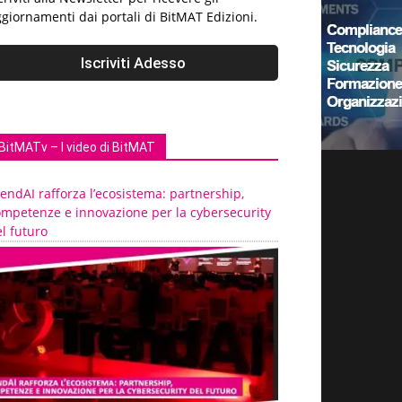
giornamenti dai portali di BitMAT Edizioni.
BitMATv – I video di BitMAT
endAI rafforza l’ecosistema: partnership,
ompetenze e innovazione per la cybersecurity
l futuro