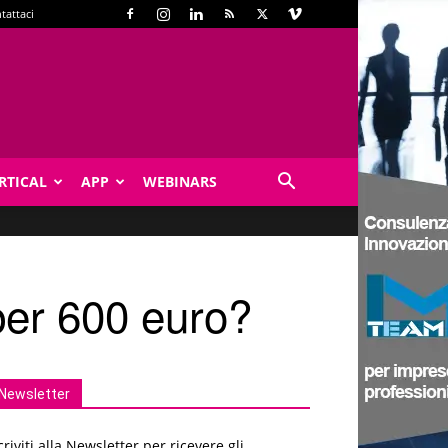
tattaci
RTICAL
APP
WEBINARS
a per 600 euro?
Newsletter
criviti alla Newsletter per ricevere gli