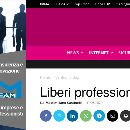
BitMAT
BitMATv
Top Trade
Linea EDP
Itis Maga
NEWS
INTERNET
SICU
Home
Vertical
.ing
Liberi profession
Da
Massimiliano Cassinelli
-
31/03/2020