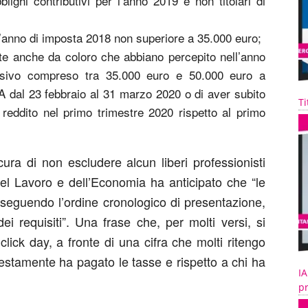
blighi contributivi per l’anno 2019 e non titolari di
’anno di imposta 2018 non superiore a 35.000 euro;
e anche da coloro che abbiano percepito nell’anno
ssivo compreso tra 35.000 euro e 50.000 euro a
VA dal 23 febbraio al 31 marzo 2020 o di aver subito
Ti
reddito nel primo trimestre 2020 rispetto al primo
cura di non escludere alcun liberi professionisti
 del Lavoro e dell’Economia ha anticipato che “le
i seguendo l’ordine cronologico di presentazione,
dei requisiti”. Una frase che, per molti versi, si
lick day, a fronte di una cifra che molti ritengo
estamente ha pagato le tasse e rispetto a chi ha
IA
pr