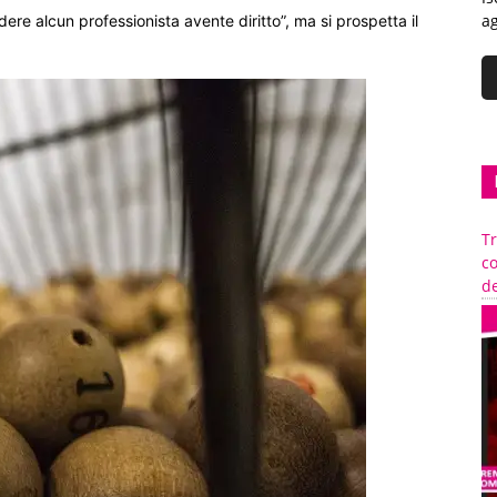
ag
re alcun professionista avente diritto”, ma si prospetta il
Tr
c
de