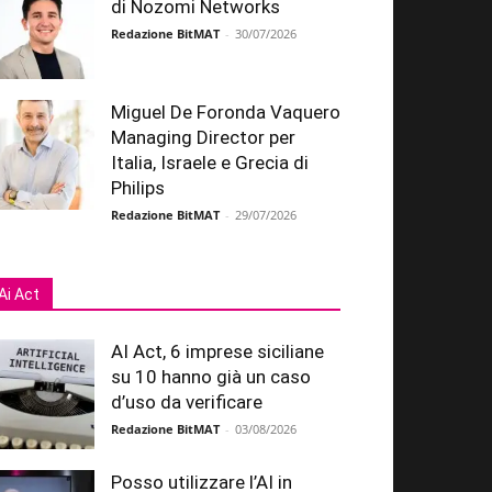
di Nozomi Networks
Redazione BitMAT
-
30/07/2026
Miguel De Foronda Vaquero
Managing Director per
Italia, Israele e Grecia di
Philips
Redazione BitMAT
-
29/07/2026
Ai Act
AI Act, 6 imprese siciliane
su 10 hanno già un caso
d’uso da verificare
Redazione BitMAT
-
03/08/2026
Posso utilizzare l’AI in