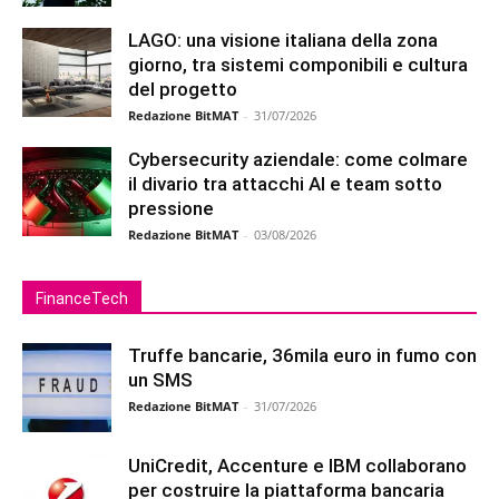
LAGO: una visione italiana della zona
giorno, tra sistemi componibili e cultura
del progetto
Redazione BitMAT
-
31/07/2026
Cybersecurity aziendale: come colmare
il divario tra attacchi AI e team sotto
pressione
Redazione BitMAT
-
03/08/2026
FinanceTech
Truffe bancarie, 36mila euro in fumo con
un SMS
Redazione BitMAT
-
31/07/2026
UniCredit, Accenture e IBM collaborano
per costruire la piattaforma bancaria