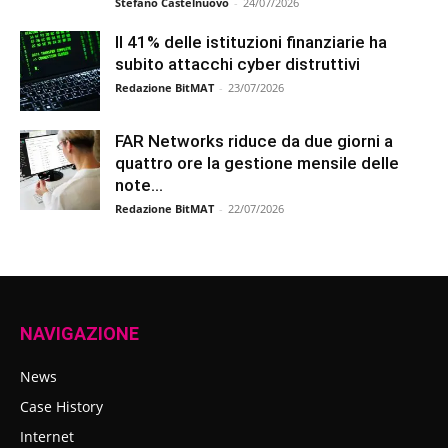
Stefano Castelnuovo
-
24/07/2026
Il 41% delle istituzioni finanziarie ha
subito attacchi cyber distruttivi
Redazione BitMAT
-
23/07/2026
FAR Networks riduce da due giorni a
quattro ore la gestione mensile delle
note...
Redazione BitMAT
-
22/07/2026
NAVIGAZIONE
News
Case History
Internet