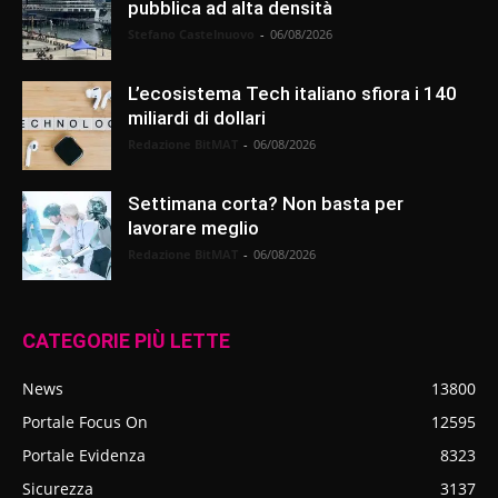
pubblica ad alta densità
Stefano Castelnuovo
-
06/08/2026
L’ecosistema Tech italiano sfiora i 140
miliardi di dollari
Redazione BitMAT
-
06/08/2026
Settimana corta? Non basta per
lavorare meglio
Redazione BitMAT
-
06/08/2026
CATEGORIE PIÙ LETTE
News
13800
Portale Focus On
12595
Portale Evidenza
8323
Sicurezza
3137