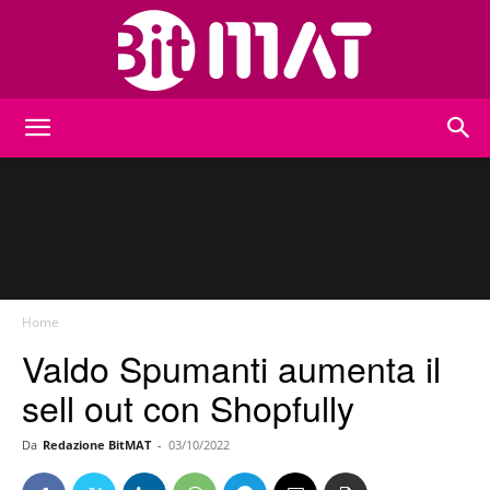
BitMat
Home
Valdo Spumanti aumenta il
sell out con Shopfully
Da
Redazione BitMAT
-
03/10/2022