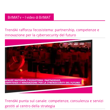
BitMATv – I video di BitMAT
TrendAI rafforza l’ecosistema: partnership, competenze e
innovazione per la cybersecurity del futuro
TrendAI punta sul canale: competenze, consulenza e servizi
gestiti al centro della strategia