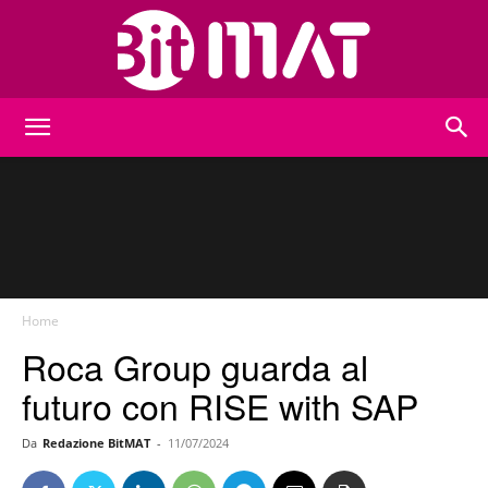
BitMat
Home
Roca Group guarda al
futuro con RISE with SAP
Da
Redazione BitMAT
-
11/07/2024