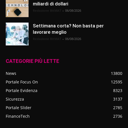
miliardi di dollari
Redazione BitMAT
-
06/08/2026
Settimana corta? Non basta per
lavorare meglio
Redazione BitMAT
-
06/08/2026
CATEGORIE PIÙ LETTE
News
13800
Portale Focus On
12595
Portale Evidenza
8323
Sicurezza
3137
Portale Slider
2785
FinanceTech
2736