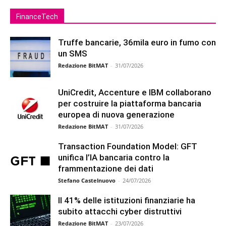
FinanceTech
Truffe bancarie, 36mila euro in fumo con
un SMS
Redazione BitMAT
-
31/07/2026
UniCredit, Accenture e IBM collaborano
per costruire la piattaforma bancaria
europea di nuova generazione
Redazione BitMAT
-
31/07/2026
Transaction Foundation Model: GFT
unifica l’IA bancaria contro la
frammentazione dei dati
Stefano Castelnuovo
-
24/07/2026
Il 41% delle istituzioni finanziarie ha
subito attacchi cyber distruttivi
Redazione BitMAT
-
23/07/2026