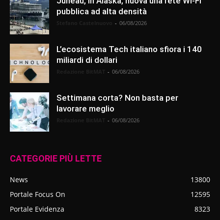
Juneau, in Alaska, nuova una rete Wi-Fi
pubblica ad alta densità
Stefano Castelnuovo
-
06/08/2026
L’ecosistema Tech italiano sfiora i 140
miliardi di dollari
Redazione BitMAT
-
06/08/2026
Settimana corta? Non basta per
lavorare meglio
Redazione BitMAT
-
06/08/2026
CATEGORIE PIÙ LETTE
News
13800
Portale Focus On
12595
Portale Evidenza
8323