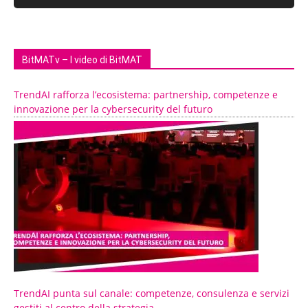
BitMATv – I video di BitMAT
TrendAI rafforza l’ecosistema: partnership, competenze e
innovazione per la cybersecurity del futuro
TrendAI punta sul canale: competenze, consulenza e servizi
gestiti al centro della strategia