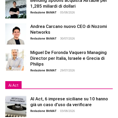
Bending Spoons acquista Airtable per
1,285 miliardi di dollari
Redazione BitMAT
-
05/08/2026
Andrea Carcano nuovo CEO di Nozomi
Networks
Redazione BitMAT
-
30/07/2026
Miguel De Foronda Vaquero Managing
Director per Italia, Israele e Grecia di
Philips
Redazione BitMAT
-
29/07/2026
Ai Act
AI Act, 6 imprese siciliane su 10 hanno
già un caso d’uso da verificare
Redazione BitMAT
-
03/08/2026