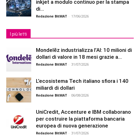
inkjet a modulo continuo per la stampa
di...
Redazione BitMAT
-
17/06/2026
I più letti
Mondelēz industrializza l’AI: 10 milioni di
dollari di valore in 18 mesi grazie a...
Redazione BitMAT
-
31/07/2026
L’ecosistema Tech italiano sfiora i 140
miliardi di dollari
Redazione BitMAT
-
06/08/2026
UniCredit, Accenture e IBM collaborano
per costruire la piattaforma bancaria
europea di nuova generazione
Redazione BitMAT
-
31/07/2026