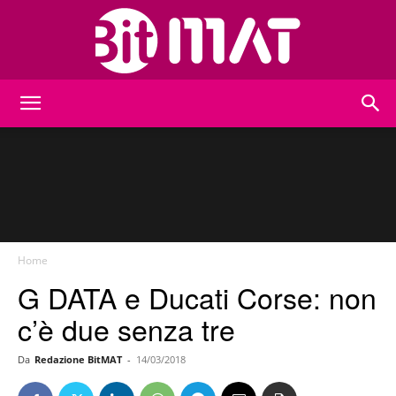
BitMat
Home
G DATA e Ducati Corse: non
c’è due senza tre
Da
Redazione BitMAT
-
14/03/2018