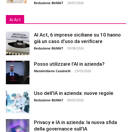
Redazione BitMAT
-
29/07/2026
Ai Act
AI Act, 6 imprese siciliane su 10 hanno
già un caso d’uso da verificare
Redazione BitMAT
-
03/08/2026
Posso utilizzare l’AI in azienda?
Massimiliano Cassinelli
-
23/05/2026
Uso dell’IA in azienda: nuove regole
Redazione BitMAT
-
09/05/2026
Privacy e IA in azienda: la nuova sfida
della governance sull’IA