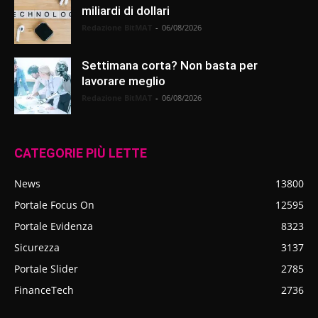
miliardi di dollari
Redazione BitMAT
-
06/08/2026
Settimana corta? Non basta per
lavorare meglio
Redazione BitMAT
-
06/08/2026
CATEGORIE PIÙ LETTE
News
13800
Portale Focus On
12595
Portale Evidenza
8323
Sicurezza
3137
Portale Slider
2785
FinanceTech
2736