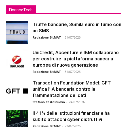
FinanceTech
Truffe bancarie, 36mila euro in fumo con
un SMS
Redazione BitMAT
-
31/07/2026
UniCredit, Accenture e IBM collaborano
per costruire la piattaforma bancaria
europea di nuova generazione
Redazione BitMAT
-
31/07/2026
Transaction Foundation Model: GFT
unifica l’IA bancaria contro la
frammentazione dei dati
Stefano Castelnuovo
-
24/07/2026
Il 41% delle istituzioni finanziarie ha
subito attacchi cyber distruttivi
Redazione BitMAT
-
23/07/2026