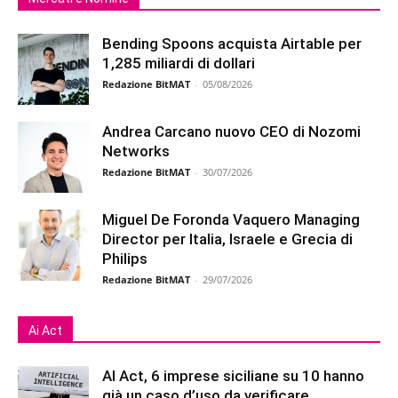
Bending Spoons acquista Airtable per
1,285 miliardi di dollari
Redazione BitMAT
-
05/08/2026
Andrea Carcano nuovo CEO di Nozomi
Networks
Redazione BitMAT
-
30/07/2026
Miguel De Foronda Vaquero Managing
Director per Italia, Israele e Grecia di
Philips
Redazione BitMAT
-
29/07/2026
Ai Act
AI Act, 6 imprese siciliane su 10 hanno
già un caso d’uso da verificare