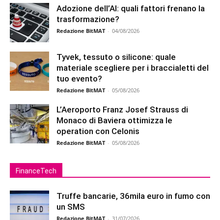
Adozione dell’AI: quali fattori frenano la
trasformazione?
Redazione BitMAT
-
04/08/2026
Tyvek, tessuto o silicone: quale
materiale scegliere per i braccialetti del
tuo evento?
Redazione BitMAT
-
05/08/2026
L’Aeroporto Franz Josef Strauss di
Monaco di Baviera ottimizza le
operation con Celonis
Redazione BitMAT
-
05/08/2026
FinanceTech
Truffe bancarie, 36mila euro in fumo con
un SMS
Redazione BitMAT
-
31/07/2026