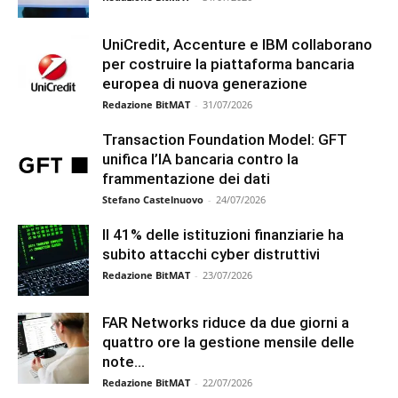
UniCredit, Accenture e IBM collaborano
per costruire la piattaforma bancaria
europea di nuova generazione
Redazione BitMAT
-
31/07/2026
Transaction Foundation Model: GFT
unifica l’IA bancaria contro la
frammentazione dei dati
Stefano Castelnuovo
-
24/07/2026
Il 41% delle istituzioni finanziarie ha
subito attacchi cyber distruttivi
Redazione BitMAT
-
23/07/2026
FAR Networks riduce da due giorni a
quattro ore la gestione mensile delle
note...
Redazione BitMAT
-
22/07/2026