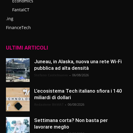
Economics
FantaICT
.ing
FinanceTech
ULTIMI ARTICOLI
Juneau, in Alaska, nuova una rete Wi-Fi
pubblica ad alta densità
Stefano Castelnuovo
-
06/08/2026
L’ecosistema Tech italiano sfiora i 140
miliardi di dollari
Redazione BitMAT
-
06/08/2026
Settimana corta? Non basta per
lavorare meglio