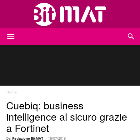
BitMat
Home
Cuebiq: business
intelligence al sicuro grazie
a Fortinet
Da
Redazione BitMAT
-
18/07/2019