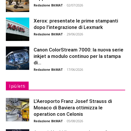
Redazione BitMAT
-
02/07/2026
Xerox: presentate le prime stampanti
dopo l’integrazione di Lexmark
Redazione BitMAT
-
29/06/2026
Canon ColorStream 7000: la nuova serie
inkjet a modulo continuo per la stampa
di...
Redazione BitMAT
-
17/06/2026
I più letti
L’Aeroporto Franz Josef Strauss di
Monaco di Baviera ottimizza le
operation con Celonis
Redazione BitMAT
-
05/08/2026