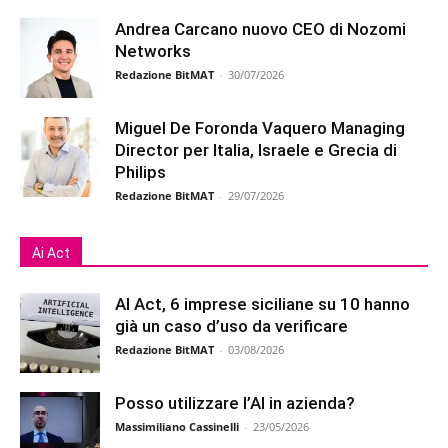
Andrea Carcano nuovo CEO di Nozomi
Networks
Redazione BitMAT
-
30/07/2026
Miguel De Foronda Vaquero Managing
Director per Italia, Israele e Grecia di
Philips
Redazione BitMAT
-
29/07/2026
Ai Act
AI Act, 6 imprese siciliane su 10 hanno
già un caso d’uso da verificare
Redazione BitMAT
-
03/08/2026
Posso utilizzare l’AI in azienda?
Massimiliano Cassinelli
-
23/05/2026