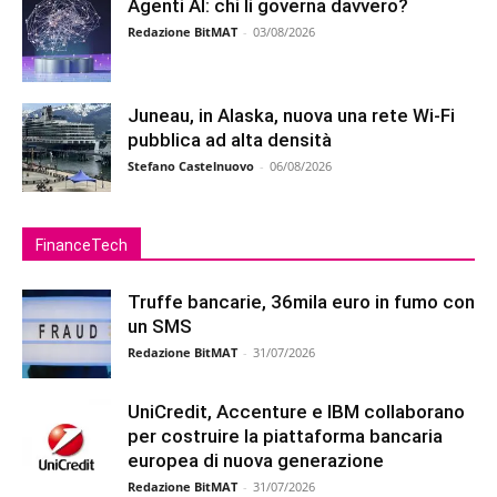
Agenti AI: chi li governa davvero?
Redazione BitMAT
-
03/08/2026
Juneau, in Alaska, nuova una rete Wi-Fi
pubblica ad alta densità
Stefano Castelnuovo
-
06/08/2026
FinanceTech
Truffe bancarie, 36mila euro in fumo con
un SMS
Redazione BitMAT
-
31/07/2026
UniCredit, Accenture e IBM collaborano
per costruire la piattaforma bancaria
europea di nuova generazione
Redazione BitMAT
-
31/07/2026