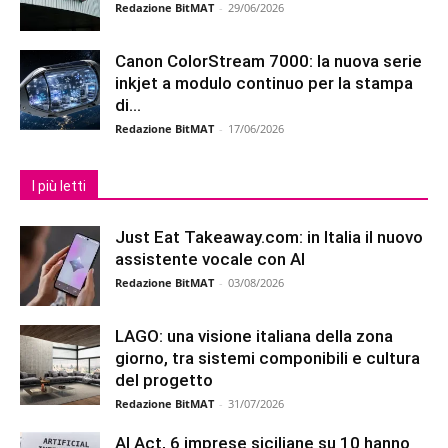
Redazione BitMAT
-
29/06/2026
Canon ColorStream 7000: la nuova serie
inkjet a modulo continuo per la stampa
di...
Redazione BitMAT
-
17/06/2026
I più letti
Just Eat Takeaway.com: in Italia il nuovo
assistente vocale con AI
Redazione BitMAT
-
03/08/2026
LAGO: una visione italiana della zona
giorno, tra sistemi componibili e cultura
del progetto
Redazione BitMAT
-
31/07/2026
AI Act, 6 imprese siciliane su 10 hanno