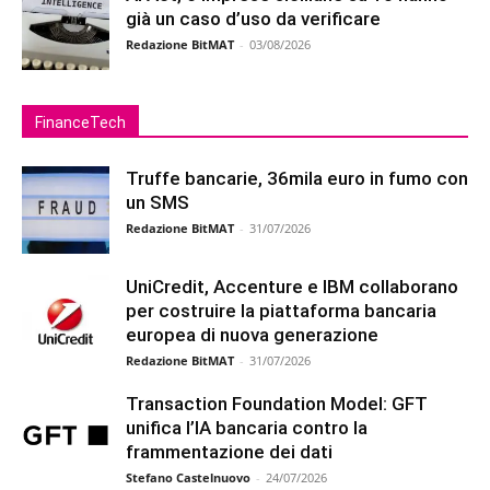
già un caso d’uso da verificare
Redazione BitMAT
-
03/08/2026
FinanceTech
Truffe bancarie, 36mila euro in fumo con
un SMS
Redazione BitMAT
-
31/07/2026
UniCredit, Accenture e IBM collaborano
per costruire la piattaforma bancaria
europea di nuova generazione
Redazione BitMAT
-
31/07/2026
Transaction Foundation Model: GFT
unifica l’IA bancaria contro la
frammentazione dei dati
Stefano Castelnuovo
-
24/07/2026