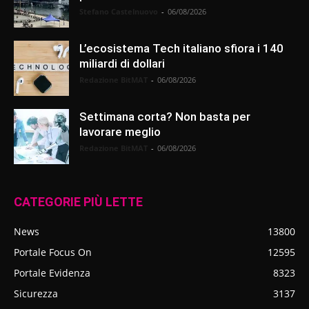
Stefano Castelnuovo
-
06/08/2026
L’ecosistema Tech italiano sfiora i 140
miliardi di dollari
Redazione BitMAT
-
06/08/2026
Settimana corta? Non basta per
lavorare meglio
Redazione BitMAT
-
06/08/2026
CATEGORIE PIÙ LETTE
News
13800
Portale Focus On
12595
Portale Evidenza
8323
Sicurezza
3137