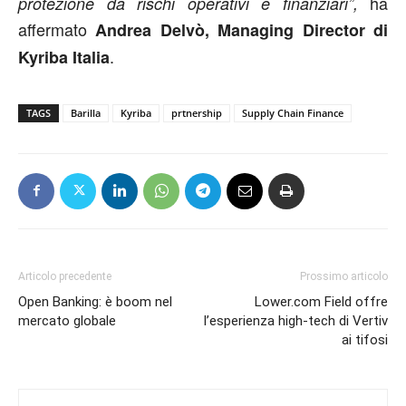
ha
protezione da rischi operativi e finanziari”,
affermato
Andrea Delvò
, Managing Director di
.
Kyriba Italia
TAGS
Barilla
Kyriba
prtnership
Supply Chain Finance
Articolo precedente
Prossimo articolo
Open Banking: è boom nel
Lower.com Field offre
mercato globale
l’esperienza high-tech di Vertiv
ai tifosi