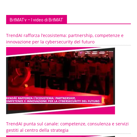
BitMATv – I video di BitMAT
TrendAI rafforza l’ecosistema: partnership, competenze e
innovazione per la cybersecurity del futuro
TrendAI punta sul canale: competenze, consulenza e servizi
gestiti al centro della strategia