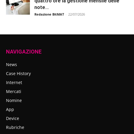
quattro ore la gestione mensile delle
note...
Redazione BitMAT
-
22/07/2026
NAVIGAZIONE
News
Case History
Internet
Mercati
Nomine
App
Device
Rubriche