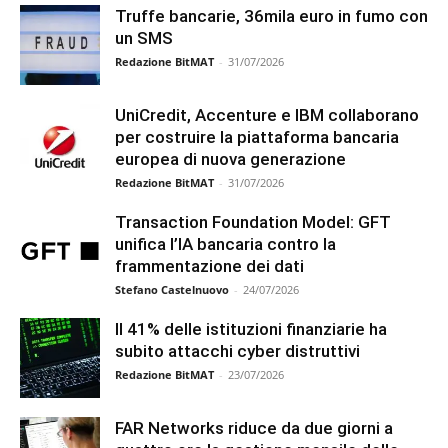
Truffe bancarie, 36mila euro in fumo con
un SMS
Redazione BitMAT
-
31/07/2026
UniCredit, Accenture e IBM collaborano
per costruire la piattaforma bancaria
europea di nuova generazione
Redazione BitMAT
-
31/07/2026
Transaction Foundation Model: GFT
unifica l’IA bancaria contro la
frammentazione dei dati
Stefano Castelnuovo
-
24/07/2026
Il 41% delle istituzioni finanziarie ha
subito attacchi cyber distruttivi
Redazione BitMAT
-
23/07/2026
FAR Networks riduce da due giorni a