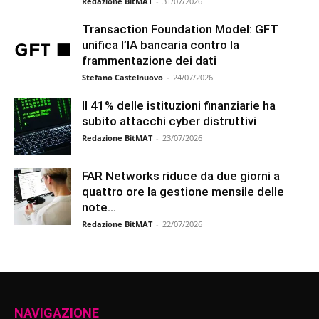
Redazione BitMAT
-
31/07/2026
Transaction Foundation Model: GFT
unifica l’IA bancaria contro la
frammentazione dei dati
Stefano Castelnuovo
-
24/07/2026
Il 41% delle istituzioni finanziarie ha
subito attacchi cyber distruttivi
Redazione BitMAT
-
23/07/2026
FAR Networks riduce da due giorni a
quattro ore la gestione mensile delle
note...
Redazione BitMAT
-
22/07/2026
NAVIGAZIONE