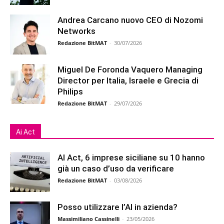
Andrea Carcano nuovo CEO di Nozomi
Networks
Redazione BitMAT
-
30/07/2026
Miguel De Foronda Vaquero Managing
Director per Italia, Israele e Grecia di
Philips
Redazione BitMAT
-
29/07/2026
Ai Act
AI Act, 6 imprese siciliane su 10 hanno
già un caso d’uso da verificare
Redazione BitMAT
-
03/08/2026
Posso utilizzare l’AI in azienda?
Massimiliano Cassinelli
-
23/05/2026