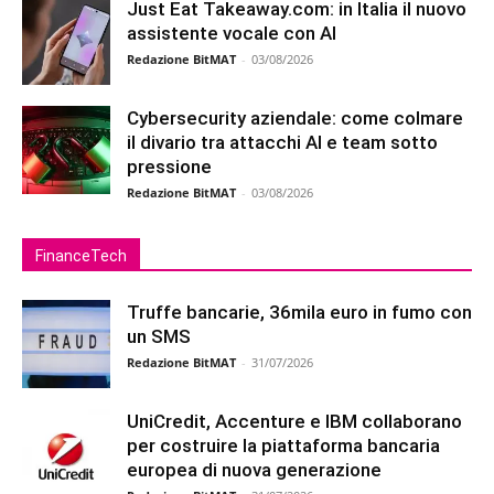
Just Eat Takeaway.com: in Italia il nuovo
assistente vocale con AI
Redazione BitMAT
-
03/08/2026
Cybersecurity aziendale: come colmare
il divario tra attacchi AI e team sotto
pressione
Redazione BitMAT
-
03/08/2026
FinanceTech
Truffe bancarie, 36mila euro in fumo con
un SMS
Redazione BitMAT
-
31/07/2026
UniCredit, Accenture e IBM collaborano
per costruire la piattaforma bancaria
europea di nuova generazione