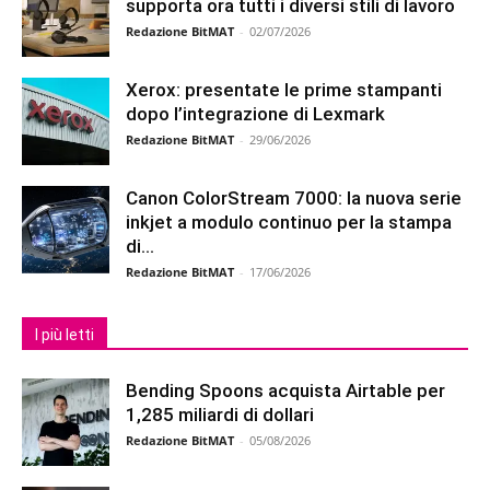
supporta ora tutti i diversi stili di lavoro
Redazione BitMAT
-
02/07/2026
Xerox: presentate le prime stampanti
dopo l’integrazione di Lexmark
Redazione BitMAT
-
29/06/2026
Canon ColorStream 7000: la nuova serie
inkjet a modulo continuo per la stampa
di...
Redazione BitMAT
-
17/06/2026
I più letti
Bending Spoons acquista Airtable per
1,285 miliardi di dollari
Redazione BitMAT
-
05/08/2026