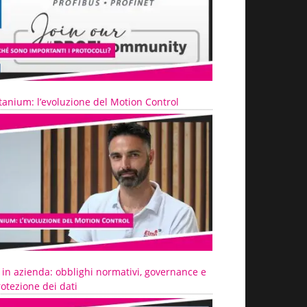
tanium: l’evoluzione del Motion Control
 in azienda: obblighi normativi, governance e
otezione dei dati