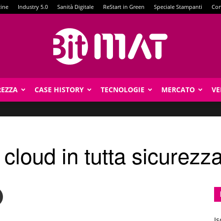
zine
Industry 5.0
Sanità Digitale
ReStart in Green
Speciale Stampanti
Con
REZZA
CASE HISTORY
TECNOLOGIE
MERCATO
VE
BitMat
l cloud in tutta sicurez
Is