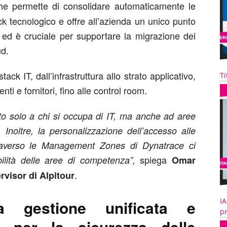
e permette di consolidare automaticamente le
ack tecnologico e offre all’azienda un unico punto
e, ed è cruciale per supportare la migrazione dei
ud.
tack IT, dall’infrastruttura allo strato applicativo,
Ti
i e fornitori, fino alle control room.
olto solo a chi si occupa di IT, ma anche ad aree
 Inoltre, la personalizzazione dell’accesso alle
traverso le Management Zones di Dynatrace ci
spiega
bilità delle aree di competenza”,
Omar
.
visor di Alpitour
IA
 gestione unificata e
pr
y per la sicurezza delle