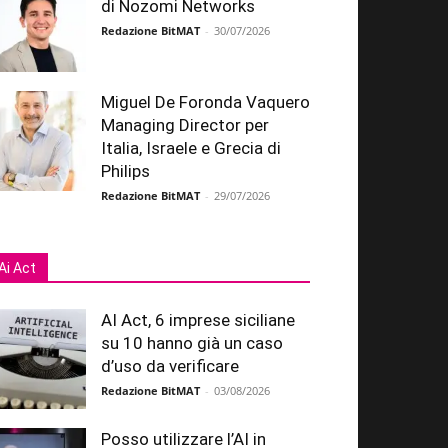
di Nozomi Networks
Redazione BitMAT
-
30/07/2026
Miguel De Foronda Vaquero
Managing Director per
Italia, Israele e Grecia di
Philips
Redazione BitMAT
-
29/07/2026
Ai Act
AI Act, 6 imprese siciliane
su 10 hanno già un caso
d’uso da verificare
Redazione BitMAT
-
03/08/2026
Posso utilizzare l’AI in