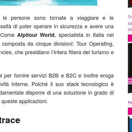
ni le persone sono tornate a viaggiare e le
T
co
ssità di poter operare in sicurezza e avere una
st
IT. Come
, specialista in Italia nel
Alpitour World
a composta da cinque divisioni: Tour Operating,
ies, che presidiano l’intera filiera del turismo e
oni per fornire servizi B2B e B2C e inoltre eroga
tività interne. Poiché il suo stack tecnologico è
ndamentale disporre di una soluzione in grado di
a queste applicazioni.
Pe
trace