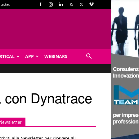
tattaci
RTICAL
APP
WEBINARS
za con Dynatrace
Newsletter
criviti alla Newsletter per ricevere gli