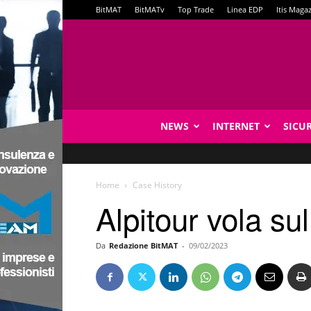
BitMAT
BitMATv
Top Trade
Linea EDP
Itis Maga
NEWS
INTERNET
SICU
Home
Case History
Alpitour vola su
Da
Redazione BitMAT
-
09/02/2023