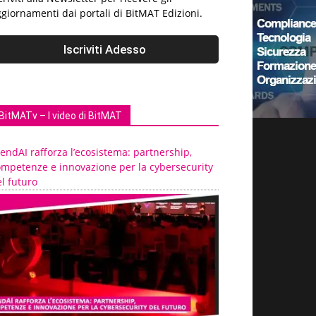
giornamenti dai portali di BitMAT Edizioni.
BitMATv – I video di BitMAT
endAI rafforza l’ecosistema: partnership,
ompetenze e innovazione per la cybersecurity
l futuro