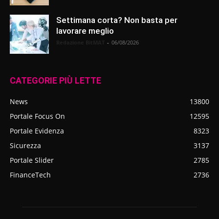
Settimana corta? Non basta per
lavorare meglio
Redazione BitMAT
-
06/08/2026
CATEGORIE PIÙ LETTE
News
13800
Portale Focus On
12595
Portale Evidenza
8323
Sicurezza
3137
Portale Slider
2785
FinanceTech
2736