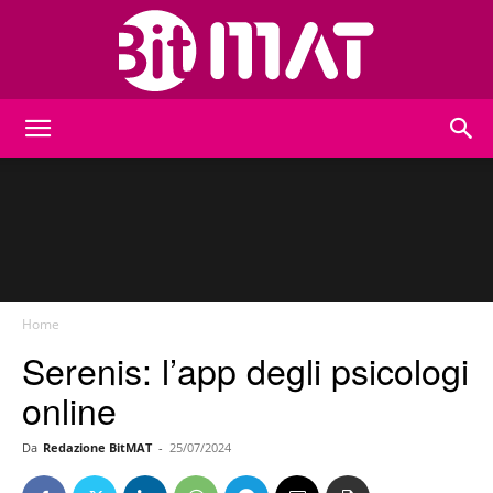
BitMat
Home
Serenis: l’app degli psicologi
online
Da
Redazione BitMAT
-
25/07/2024