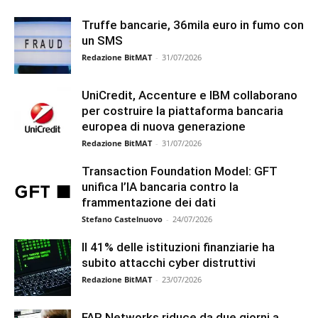
Truffe bancarie, 36mila euro in fumo con
un SMS
Redazione BitMAT
-
31/07/2026
UniCredit, Accenture e IBM collaborano
per costruire la piattaforma bancaria
europea di nuova generazione
Redazione BitMAT
-
31/07/2026
Transaction Foundation Model: GFT
unifica l’IA bancaria contro la
frammentazione dei dati
Stefano Castelnuovo
-
24/07/2026
Il 41% delle istituzioni finanziarie ha
subito attacchi cyber distruttivi
Redazione BitMAT
-
23/07/2026
FAR Networks riduce da due giorni a