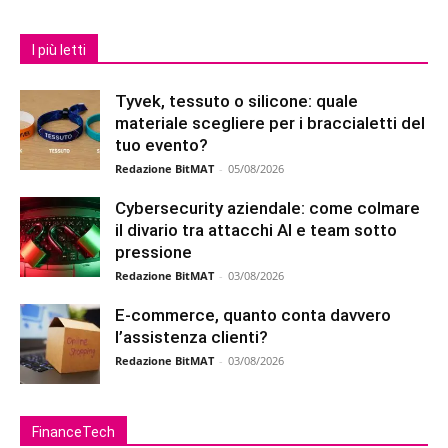
I più letti
Tyvek, tessuto o silicone: quale
materiale scegliere per i braccialetti del
tuo evento?
Redazione BitMAT
-
05/08/2026
Cybersecurity aziendale: come colmare
il divario tra attacchi AI e team sotto
pressione
Redazione BitMAT
-
03/08/2026
E-commerce, quanto conta davvero
l’assistenza clienti?
Redazione BitMAT
-
03/08/2026
FinanceTech