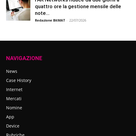
quattro ore la gestione mensile delle
note...
Redazione BitMAT
-
22/07/2026
NAVIGAZIONE
News
Case History
Internet
Mercati
Nomine
App
Device
Rubriche