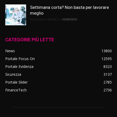
Settimana corta? Non basta per lavorare
meglio
Redazione BitMAT
-
06/08/2026
CATEGORIE PIÙ LETTE
News
13800
Portale Focus On
12595
Portale Evidenza
8323
Sicurezza
3137
Portale Slider
2785
FinanceTech
2736