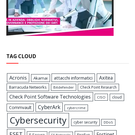
TAG CLOUD
Acronis
Axitea
attacchi informatici
Akamai
Barracuda Networks
Check Point Research
Bitdefender
Check Point Software Technologies
cloud
CISO
CyberArk
Commvault
cybercrime
Cybersecurity
cyber security
DDoS
ESET
Fortinet
FireEye
F-Secure