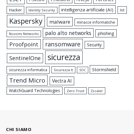
F5 Networks
intelligenza artificiale (AI)
Hacker
Iot
Identity Security
Kaspersky
malware
minacce informatiche
palo alto networks
phishing
Nozomi Networks
ransomware
Proofpoint
Security
sicurezza
SentinelOne
Stormshield
sicurezza informatica
Sicurezza It
SOC
Trend Micro
Vectra AI
WatchGuard Technologies
Zero Trust
Zscaler
CHI SIAMO